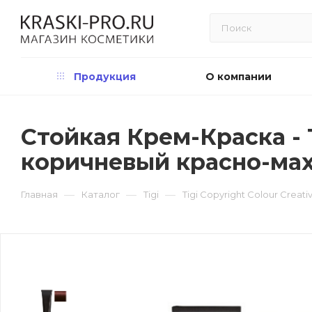
Продукция
О компании
Стойкая Крем-Краска - Ti
коричневый красно-ма
—
—
—
Главная
Каталог
Tigi
Tigi Copyright Colour Creat