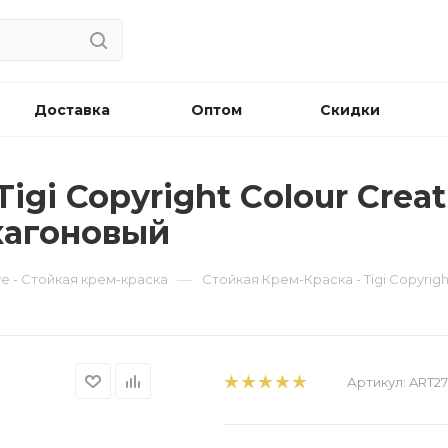
Доставка
Оптом
Скидки
gi Copyright Сolour Creati
хагоновый
—
ive - Стойкая крем-краска
Стойкая Крем-Краска - Tigi Copyrig
Артикул:
ART27