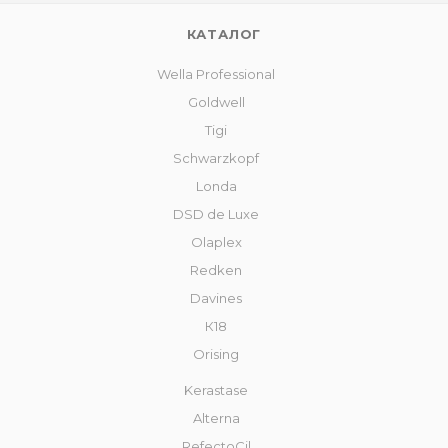
КАТАЛОГ
Wella Professional
Goldwell
Tigi
Schwarzkopf
Londa
DSD de Luxe
Olaplex
Redken
Davines
К18
Orising
Kerastase
Alterna
RefectoCil