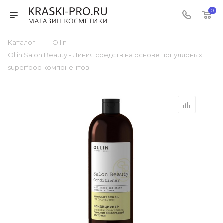
0
—
—
Каталог
Ollin
Ollin Salon Beauty - Линия средств на основе популярных
superfood компонентов