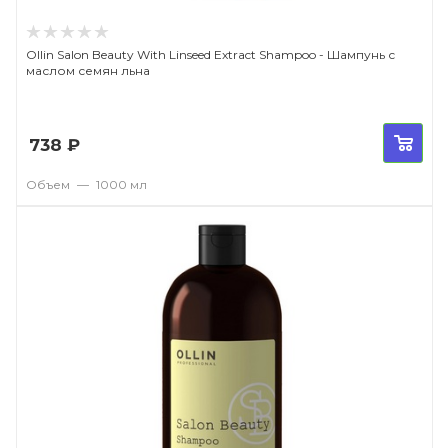
Ollin Salon Beauty With Linseed Extract Shampoo - Шампунь с
маслом семян льна
738
₽
Объем
—
1000 мл