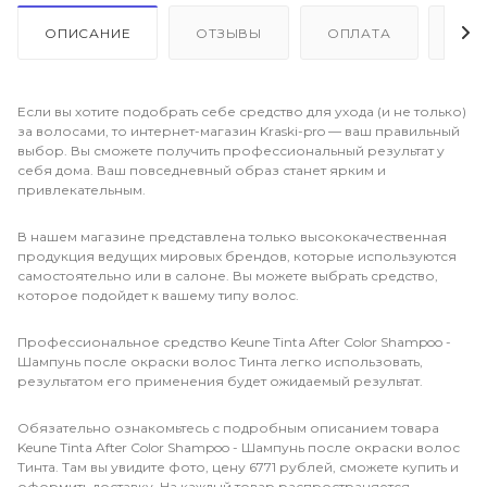
ОПИСАНИЕ
ОТЗЫВЫ
ОПЛАТА
ДО
Если вы хотите подобрать себе средство для ухода (и не только)
за волосами, то интернет-магазин Kraski-pro — ваш правильный
выбор. Вы сможете получить профессиональный результат у
себя дома. Ваш повседневный образ станет ярким и
привлекательным.
В нашем магазине представлена только высококачественная
продукция ведущих мировых брендов, которые используются
самостоятельно или в салоне. Вы можете выбрать средство,
которое подойдет к вашему типу волос.
Профессиональное средство Keune Tinta After Color Shampoo -
Шампунь после окраски волос Тинта легко использовать,
результатом его применения будет ожидаемый результат.
Обязательно ознакомьтесь с подробным описанием товара
Keune Tinta After Color Shampoo - Шампунь после окраски волос
Тинта. Там вы увидите фото, цену 6771 рублей, сможете купить и
оформить доставку. На каждый товар распространяется