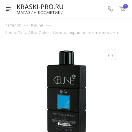
0
—
—
Каталог
Keune
Keune Tinta After Color - Уход за окрашенными волосами