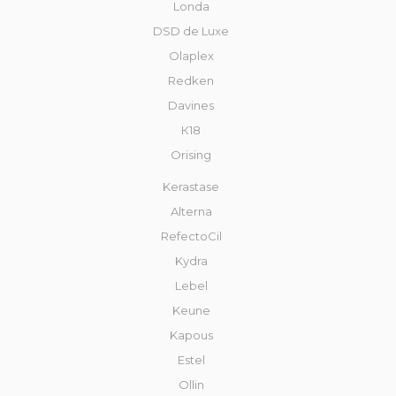
Londa
DSD de Luxe
Olaplex
Redken
Davines
К18
Orising
Kerastase
Alterna
RefectoCil
Kydra
Lebel
Keune
Kapous
Estel
Ollin