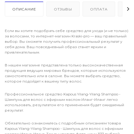
ОПИСАНИЕ
ОТЗЫВЫ
ОПЛАТА
ДО
Если вы хотите подобрать себе средство для ухода (и не только)
за волосами, то интернет-магазин Kraski-pro — ваш правильный
выбор. Вы сможете получить профессиональный результат у
себя дома. Ваш повседневный образ станет ярким и
привлекательным.
В нашем магазине представлена только высококачественная
продукция ведущих мировых брендов, которые используются
самостоятельно или в салоне. Вы можете выбрать средство,
которое подойдет к вашему типу волос.
Профессиональное средство Kapous Yilang-Yilang Shampoo -
Шампунь для волос с эфирным маслом Иланг-Иланг легко
использовать, результатом его применения будет ожидаемый
результат.
Обязательно ознакомьтесь с подробным описанием товара
Kapous Yilang-Yilang Shampoo - Шампунь для волос с эфирным
маслом Иланг-Иланг. Там вы увидите фото, цену 377 рублей,