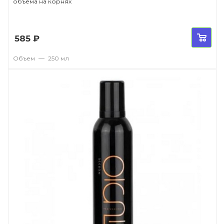
объема на корнях
585
₽
Объем
—
250 мл