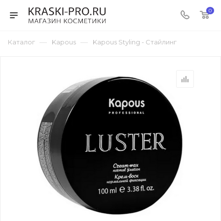
0
—
—
Каталог
Kapous
Kapous Styling - Стайлинг