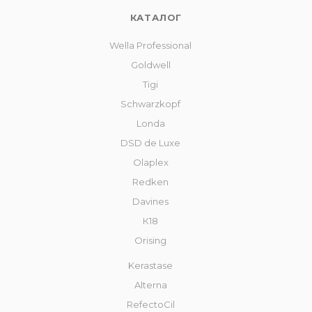
КАТАЛОГ
Wella Professional
Goldwell
Tigi
Schwarzkopf
Londa
DSD de Luxe
Olaplex
Redken
Davines
К18
Orising
Kerastase
Alterna
RefectoCil