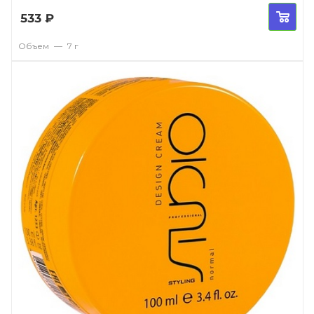
533
₽
Объем
—
7 г