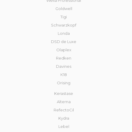
Wella Professional
Goldwell
Tigi
Schwarzkopf
Londa
DSD de Luxe
Olaplex
Redken
Davines
К18
Orising
Kerastase
Alterna
RefectoCil
Kydra
Lebel