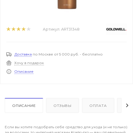
Артикул:
ART31348
Доставка
по Москве от 5 000 руб. - бесплатно
Хочу в подарок
Описание
ОПИСАНИЕ
ОТЗЫВЫ
ОПЛАТА
ДО
Если вы хотите подобрать себе средство для ухода (и не только)
за волосами, то интернет-магазин Kraski-pro — ваш правильный