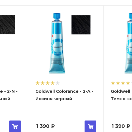
N -
Goldwell Colorance - 2-A -
Goldwell Col
ьный
Иссиня-черный
Темно-к
1 390
₽
1 390
₽