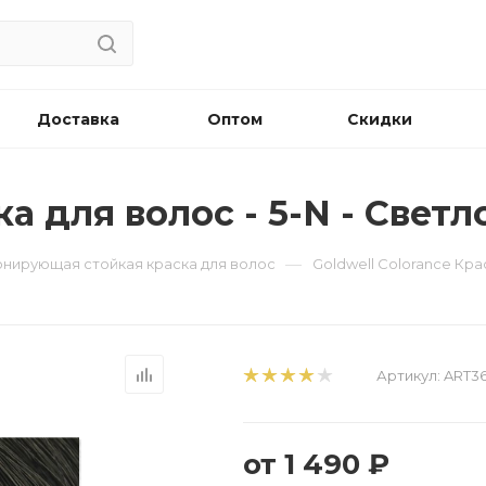
Доставка
Оптом
Скидки
ка для волос - 5-N - Све
—
 Тонирующая стойкая краска для волос
Goldwell Colorance Кра
Артикул:
ART3
от
1 490 ₽