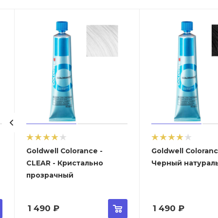
Goldwell Colorance -
Goldwell Colorance - 2-
СLEAR - Кристально
Черный натурал
прозрачный
1 490
₽
1 490
₽