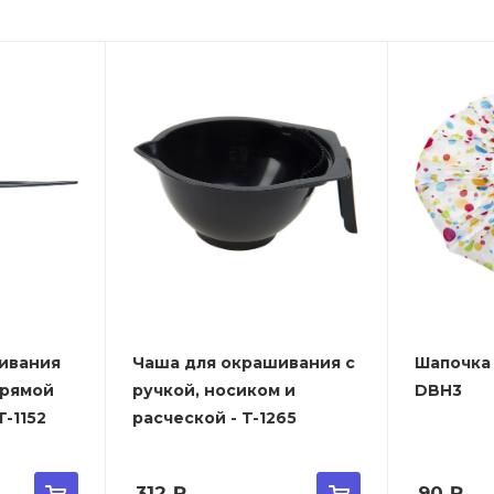
ивания
Чаша для окрашивания с
Шапочка 
прямой
ручкой, носиком и
DBH3
-1152
расческой - T-1265
312
₽
90
₽