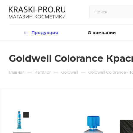
Продукция
О компании
Goldwell Colorance Крас
—
—
—
Главная
Каталог
Goldwell
Goldwell Colorance -