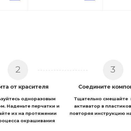
2
3
ита от красителя
Соедините компо
ьзуйтесь одноразовым
Тщательно смешайте 
м. Наденьте перчатки и
активатор в пластико
айте их на протяжении
повторяя инструкцию н
процесса окрашивания