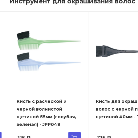
Инструмент для окрашивания волос
Кисть с расческой и
Кисть для окраш
черной волнистой
волос с черной 
щетиной 55мм (голубая,
щетиной 40мм - T
зеленая) - JPP049
115
₽
125
₽