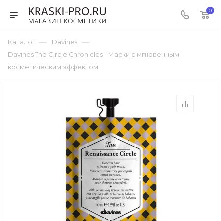
0
—
—
Каталог
Davines
Davines The Circle Chronicles - Маски с мгновенным
косметическим эффектом