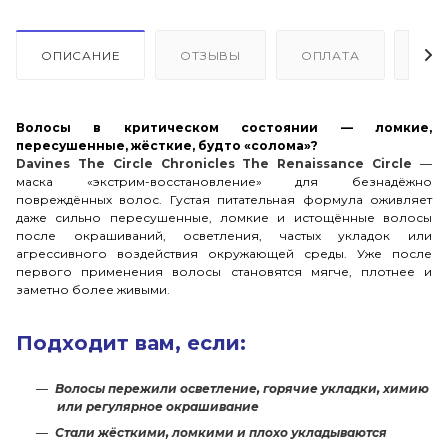
ОПИСАНИЕ
ОТЗЫВЫ
ОПЛАТА
ДО
Волосы в критическом состоянии — ломкие,
пересушенные, жёсткие, будто «солома»?
Davines The Circle Chronicles The Renaissance Circle
—
маска «экстрим-восстановление» для безнадёжно
повреждённых волос. Густая питательная формула оживляет
даже сильно пересушенные, ломкие и истощённые волосы
после окрашиваний, осветления, частых укладок или
агрессивного воздействия окружающей среды. Уже после
первого применения волосы становятся мягче, плотнее и
заметно более живыми.
Подходит вам, если:
Волосы пережили осветление, горячие укладки, химию
или регулярное окрашивание
Стали жёсткими, ломкими и плохо укладываются