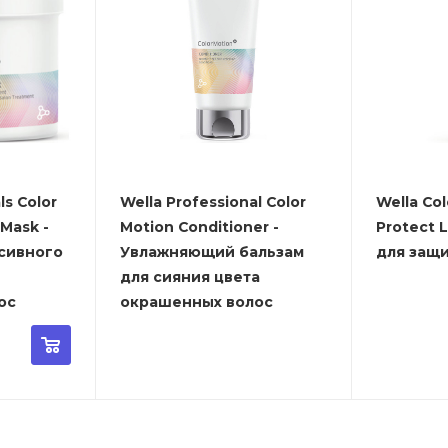
ls Color
Wella Professional Color
Wella Col
 Mask -
Motion Conditioner -
Protect 
сивного
Увлажняющий бальзам
для защ
для сияния цвета
ос
окрашенных волос