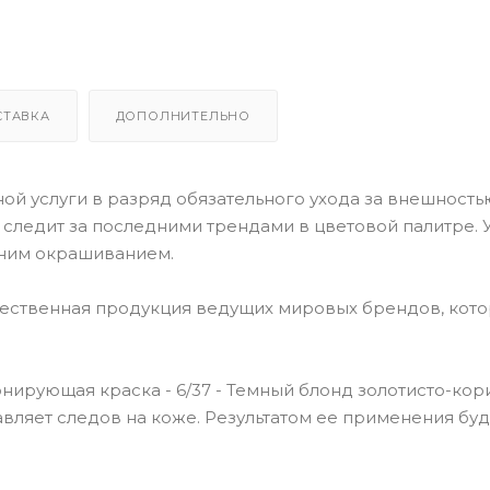
СТАВКА
ДОПОЛНИТЕЛЬНО
й услуги в разряд обязательного ухода за внешностью
o следит за последними трендами в цветовой палитре. У
ним окрашиванием.
чественная продукция ведущих мировых брендов, кот
Тонирующая краска - 6/37 - Темный блонд золотисто-ко
тавляет следов на коже. Результатом ее применения буд