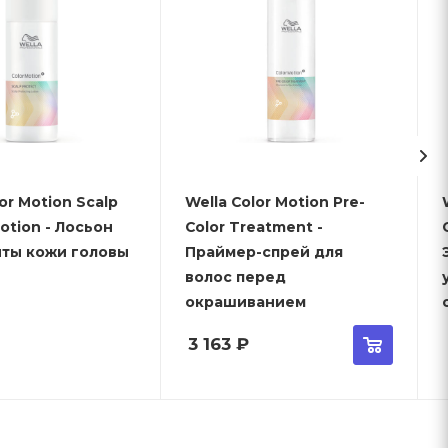
or Motion Scalp
Wella Color Motion Pre-
Lotion - Лосьон
Color Treatment -
иты кожи головы
Праймер-спрей для
волос перед
окрашиванием
3 163
₽