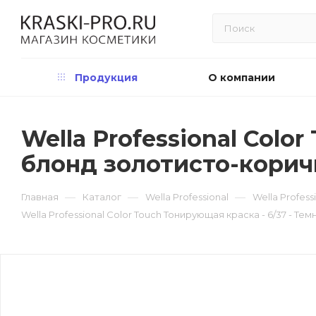
Продукция
О компании
Wella Professional Colo
блонд золотисто-кори
—
—
—
Главная
Каталог
Wella Professional
Wella Profes
Wella Professional Color Touch Тонирующая краска - 6/37 - 