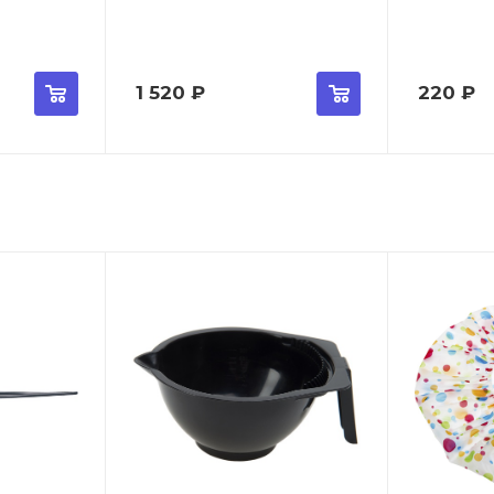
1 520
₽
220
₽