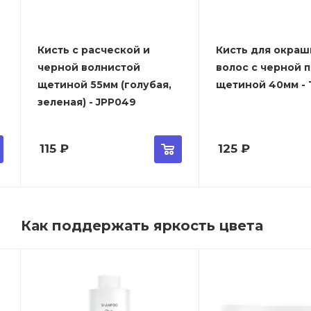
Кисть с расческой и
Кисть для окраш
черной волнистой
волос с черной 
щетиной 55мм (голубая,
щетиной 40мм - T
зеленая) - JPP049
115
₽
125
₽
Как поддержать яркость цвета