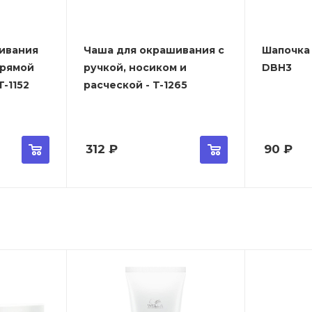
ивания
Чаша для окрашивания с
Шапочка 
прямой
ручкой, носиком и
DBH3
-1152
расческой - T-1265
312
₽
90
₽