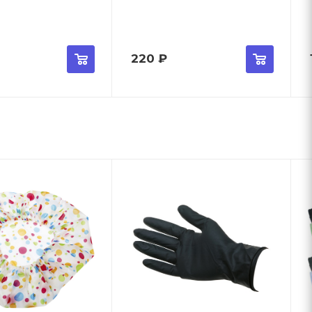
220
₽