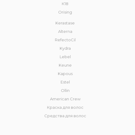
К18
Orising
Kerastase
Alterna
RefectoCil
Kydra
Lebel
Keune
Kapous
Estel
Ollin
American Crew
Краска для волос
Средства для волос