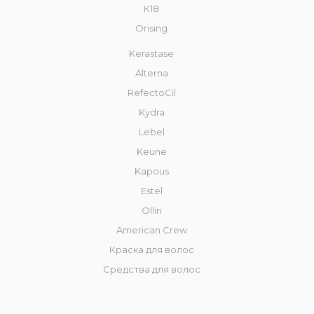
К18
Orising
Kerastase
Alterna
RefectoCil
Kydra
Lebel
Keune
Kapous
Estel
Ollin
American Crew
Краска для волос
Средства для волос