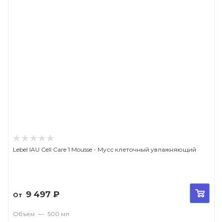
Lebel IAU Cell Care 1 Mousse - Мусс клеточный увлажняющий
9 497
₽
От
Объем
—
500 мл