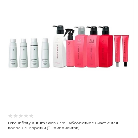
Lebel Infinity Aurum Salon Care - Абсолютное Счастье для
волос + сыворотки (11 компонентов)