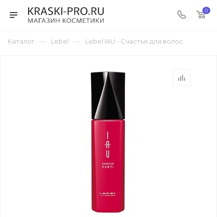
0
—
—
Каталог
Lebel
Lebel IAU - Счастье для волос