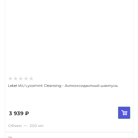
Lebel IAU Lycomint Сleansing - Антиоксидантный шампунь
3 939
₽
Объем
—
200 мл