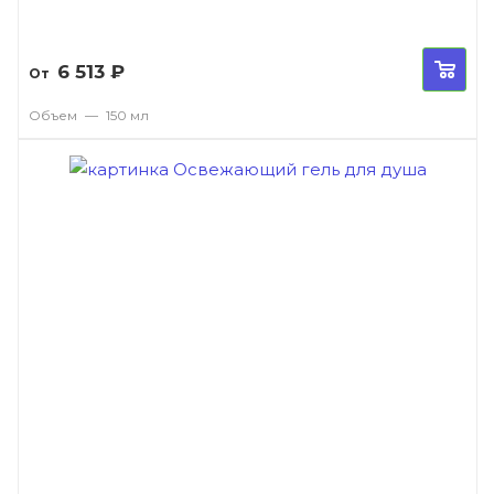
6 513
₽
От
Объем
—
150 мл