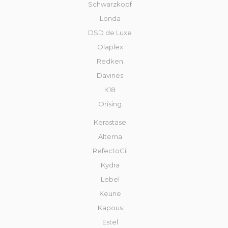
Schwarzkopf
Londa
DSD de Luxe
Olaplex
Redken
Davines
К18
Orising
Kerastase
Alterna
RefectoCil
Kydra
Lebel
Keune
Kapous
Estel