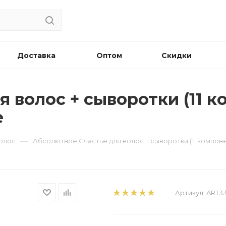
Доставка
Оптом
Скидки
 волос + сыворотки (11 ко
e
—
волос
Абсолютное Счастье для волос + сыворотки (11 компонент
Артикул:
ART3