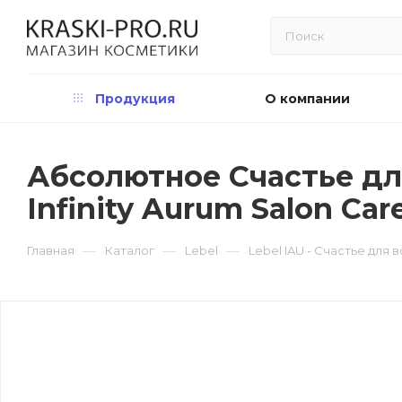
Продукция
О компании
Абсолютное Счастье для
Infinity Aurum Salon Car
—
—
—
Главная
Каталог
Lebel
Lebel IAU - Счастье для 