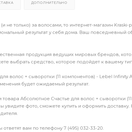
СТАВКА
ДОПОЛНИТЕЛЬНО
(и не только) за волосами, то интернет-магазин Kraski-
ональный результат у себя дома. Ваш повседневный о
чественная продукция ведущих мировых брендов, кот
ете выбрать средство, которое подойдет к вашему тип
 волос + сыворотки (11 компонентов) - Lebel Infinity
рименения будет ожидаемый результат.
товара Абсолютное Счастье для волос + сыворотки (11
м вы увидите фото, сможете купить и оформить доставку.
дителя.
ответят вам по телефону 7 (495) 032-33-20.