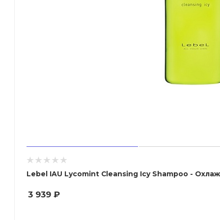
Lebel IAU Lycomint Cleansing Icy Shampoo - О
3 939
₽