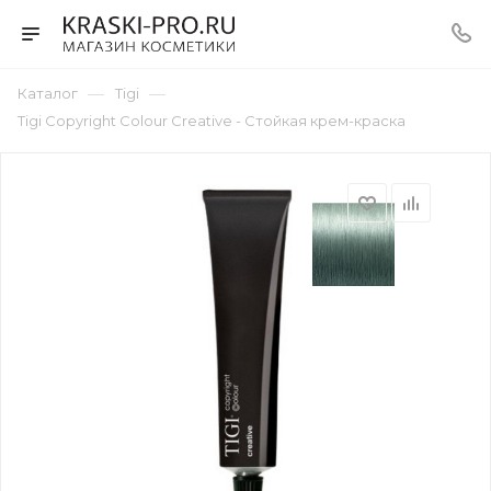
—
—
Каталог
Tigi
Tigi Copyright Colour Creative - Стойкая крем-краска