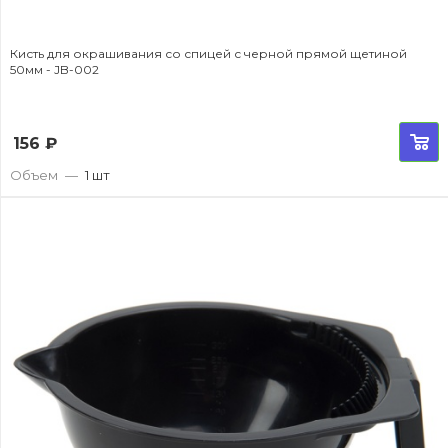
Кисть для окрашивания со спицей с черной прямой щетиной
50мм - JB-002
156
₽
Объем
—
1 шт