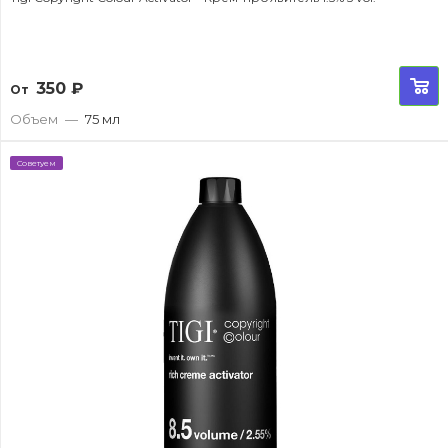
350
₽
От
Объем
—
75 мл
Советуем