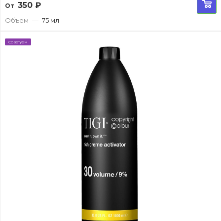
350
₽
От
Объем
—
75 мл
Советуем