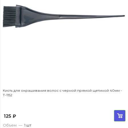
Кисть для окрашивания волос с черной прямой щетиной 40мм -
T-1152
125
₽
Объем
—
1 шт