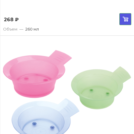
268
₽
Объем
—
260 мл