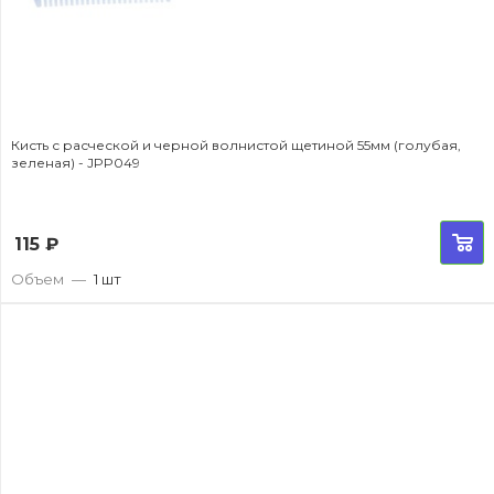
Кисть с расческой и черной волнистой щетиной 55мм (голубая,
зеленая) - JPP049
115
₽
Объем
—
1 шт