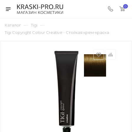
0
—
—
Каталог
Tigi
Tigi Copyright Colour Creative - Стойкая крем-краска