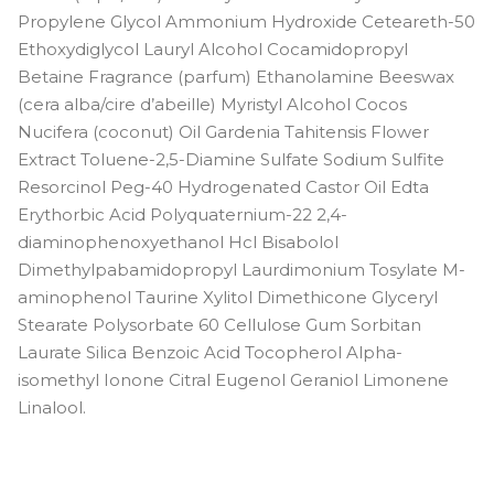
Propylene Glycol Ammonium Hydroxide Ceteareth-50
Ethoxydiglycol Lauryl Alcohol Cocamidopropyl
Betaine Fragrance (parfum) Ethanolamine Beeswax
(cera alba/cire d’abeille) Myristyl Alcohol Cocos
Nucifera (coconut) Oil Gardenia Tahitensis Flower
Extract Toluene-2,5-Diamine Sulfate Sodium Sulfite
Resorcinol Peg-40 Hydrogenated Castor Oil Edta
Erythorbic Acid Polyquaternium-22 2,4-
diaminophenoxyethanol Hcl Bisabolol
Dimethylpabamidopropyl Laurdimonium Tosylate M-
aminophenol Taurine Xylitol Dimethicone Glyceryl
Stearate Polysorbate 60 Cellulose Gum Sorbitan
Laurate Silica Benzoic Acid Tocopherol Alpha-
isomethyl Ionone Citral Eugenol Geraniol Limonene
Linalool.