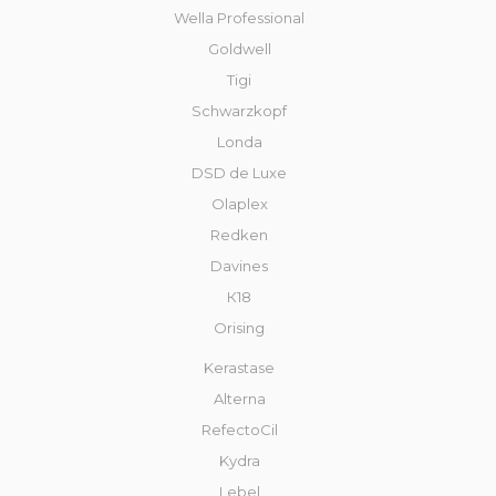
Wella Professional
Goldwell
Tigi
Schwarzkopf
Londa
DSD de Luxe
Olaplex
Redken
Davines
К18
Orising
Kerastase
Alterna
RefectoCil
Kydra
Lebel