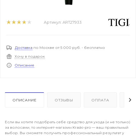
Артикул:
ART27933
Доставка
по Москве от 5 000 руб. - бесплатно
Хочу в подарок
Описание
ОПИСАНИЕ
ОТЗЫВЫ
ОПЛАТА
ДО
Если вы хотите подобрать себе средство для ухода (и не только)
за волосами, то интернет-магазин Kraski-pro — ваш правильный
выбор. Вы сможете получить профессиональный результат у