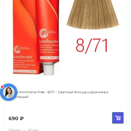
Londa Ammonia Free - 8/71 - Светлый блонд коричнево-
пепельный
690
₽
Объем
—
60 мл