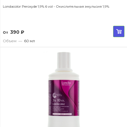
Londacolor Peroxyde 1,9% 6 vol - Окислительная эмульсия 1,9%
390
₽
От
Объем
—
60 мл