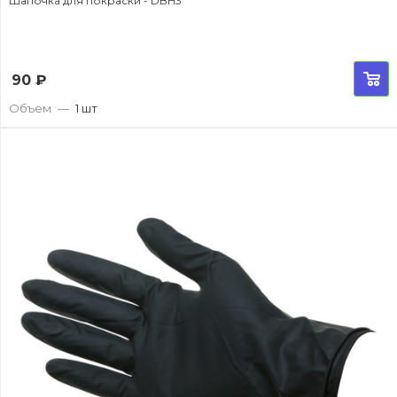
Шапочка для покраски - DBH3
90
₽
Объем
—
1 шт