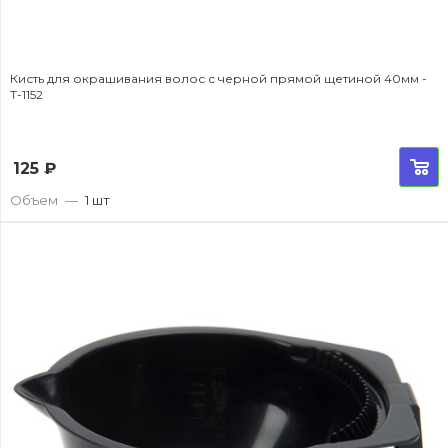
Кисть для окрашивания волос с черной прямой щетиной 40мм -
T-1152
125
₽
Объем
—
1 шт