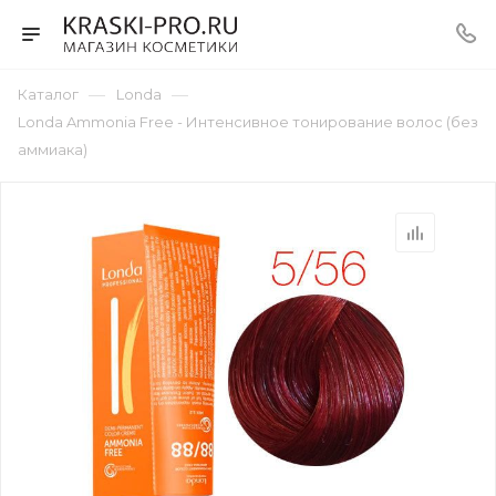
—
—
Каталог
Londa
Londa Ammonia Free - Интенсивное тонирование волос (без
аммиака)