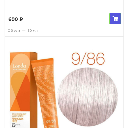
690
₽
Объем
—
60 мл