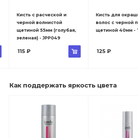
Кисть с расческой и
Кисть для окраш
черной волнистой
волос с черной 
щетиной 55мм (голубая,
щетиной 40мм - T
зеленая) - JPP049
115
₽
125
₽
Как поддержать яркость цвета