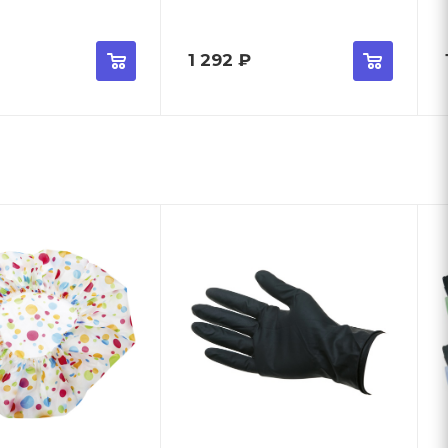
1 292
₽