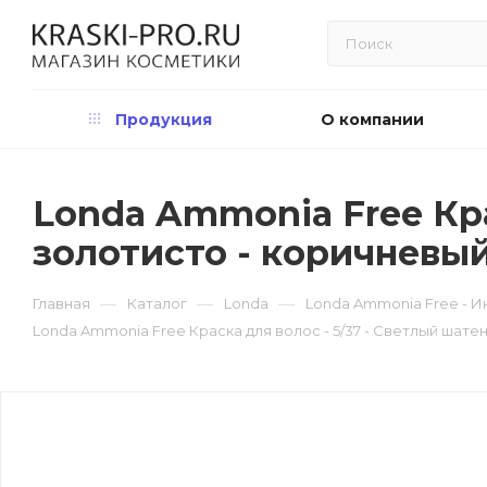
Продукция
О компании
Londa Ammonia Free Кра
золотисто - коричневы
—
—
—
Главная
Каталог
Londa
Londa Ammonia Free - И
Londa Ammonia Free Краска для волос - 5/37 - Светлый шате