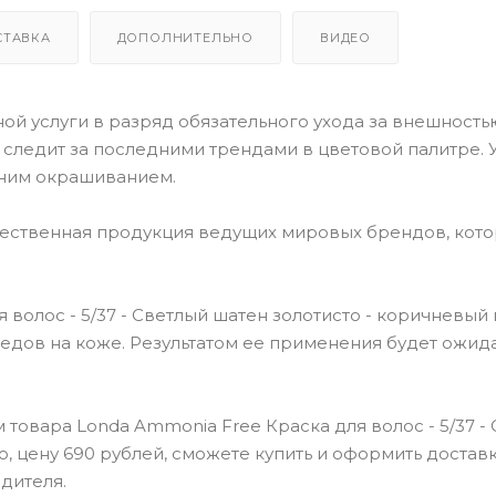
СТАВКА
ДОПОЛНИТЕЛЬНО
ВИДЕО
й услуги в разряд обязательного ухода за внешностью
o следит за последними трендами в цветовой палитре. У
ним окрашиванием.
чественная продукция ведущих мировых брендов, кот
волос - 5/37 - Светлый шатен золотисто - коричневый
следов на коже. Результатом ее применения будет ожи
товара Londa Ammonia Free Краска для волос - 5/37 -
о, цену 690 рублей, сможете купить и оформить доставк
дителя.