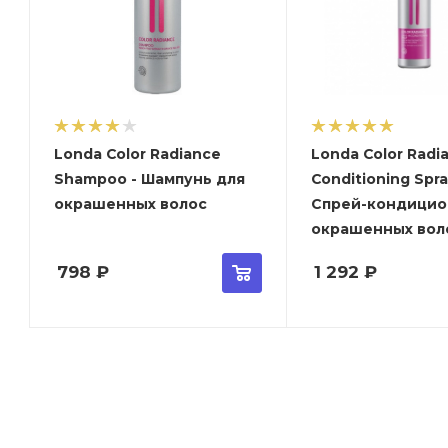
Londa Color Radiance
Londa Color Radi
Shampoo - Шампунь для
Conditioning Spray
окрашенных волос
Спрей-кондицио
окрашенных вол
798
₽
1 292
₽