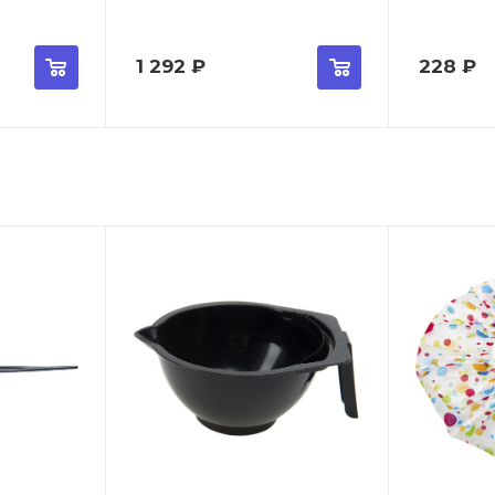
1 292
₽
228
₽