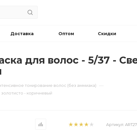
Доставка
Оптом
Скидки
ска для волос - 5/37 - С
й
—
нтенсивное тонирование волос (без аммиака)
н золотисто - коричневый
Артикул:
ART2