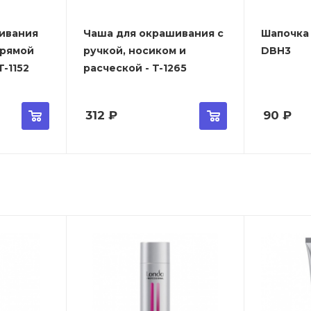
ивания
Чаша для окрашивания с
Шапочка 
прямой
ручкой, носиком и
DBH3
-1152
расческой - T-1265
312
₽
90
₽