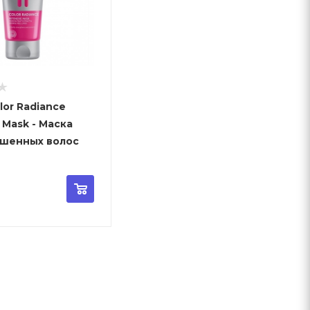
lor Radiance
k - Маска
ашенных волоc