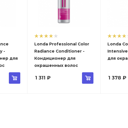
ance
Londa Professional Color
Londa Co
 -
Radiance Conditioner -
Intensive Mas
нер для
Кондиционер для
для окр
ос
окрашенных волос
1 311
₽
1 378
₽