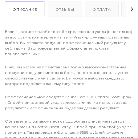
ОПИСАНИЕ
ОТЗЫВЫ
ОПЛАТА
ДО
Если вы хотите подобрать себе средство для ухода (и не только)
за волосами, то интернет-магазин Kraski-pro — ваш правильный
выбор. Вы сможете получить профессиональный результат у
себя дома. Ваш повседневный образ станет ярким и
привлекательным.
В нашем магазине представлена только высококачественная
продукция ведущих мировых брендов, которые используются
самостоятельно или в салоне. Вы можете выбрать средство,
которое подойдет к вашему типу волос.
Профессиональное средство Keune Care Curl Control Boost Spray
- Спрей-прикорневой уход за локонами легко использовать,
результатом его применения будет ожидаемый результат.
Обязательно ознакомьтесь с подробным описанием товара
Keune Care Curl Control Boost Spray - Спрей-прикорневой уход за
локонами. Там вы увидите фото, цену 3588 рублей, сможете
купить и оформить доставку. На каждый товар распространяется