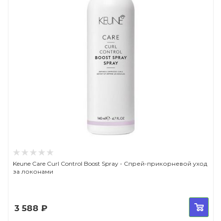
Keune Care Curl Control Boost Spray - Спрей-прикорневой уход
за локонами
3 588
₽