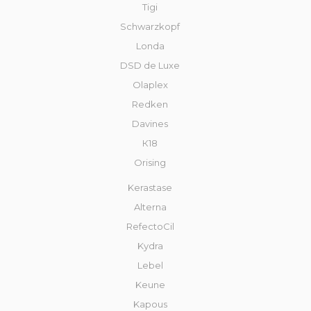
Tigi
Schwarzkopf
Londa
DSD de Luxe
Olaplex
Redken
Davines
К18
Orising
Kerastase
Alterna
RefectoCil
Kydra
Lebel
Keune
Kapous