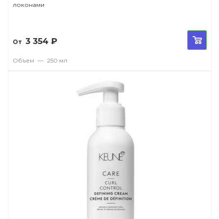
локонами
3 354
₽
От
Объем
—
250 мл