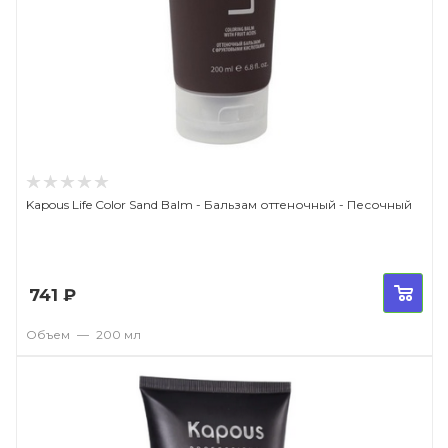
Kapous Life Color Sand Balm - Бальзам оттеночный - Песочный
741
₽
Объем
—
200 мл