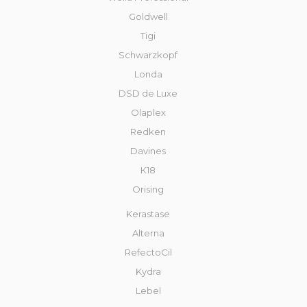
Goldwell
Tigi
Schwarzkopf
Londa
DSD de Luxe
Olaplex
Redken
Davines
К18
Orising
Kerastase
Alterna
RefectoCil
Kydra
Lebel