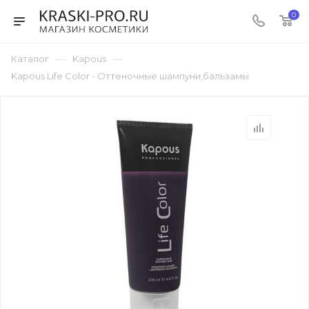
0
—
—
Каталог
Kapous
Kapous Life Color - Оттеночные шампуни,бальзамы