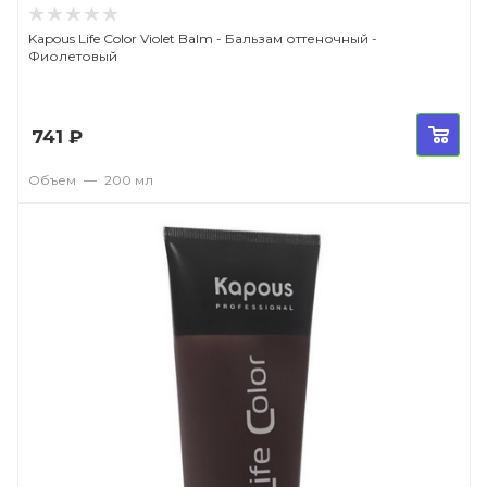
Kapous Life Color Violet Balm - Бальзам оттеночный -
Фиолетовый
741
₽
Объем
—
200 мл