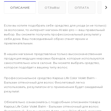
ОПИСАНИЕ
ОТЗЫВЫ
ОПЛАТА
ДО
Если вы хотите подобрать себе средство для ухода (и не только)
за волосами, то интернет-магазин Kraski-pro — ваш правильный
выбор. Вы сможете получить профессиональный результат у
себя дома. Ваш повседневный образ станет ярким и
привлекательным.
В нашем магазине представлена только высококачественная
продукция ведущих мировых брендов, которые используются
самостоятельно или в салоне. Вы можете выбрать средство,
которое подойдет к вашему типу волос.
Профессиональное средство Kapous Life Color Violet Balm -
Бальзам оттеночный для волос Фиолетовый легко
использовать, результатом его применения будет ожидаемый
результат.
Обязательно ознакомьтесь с подробным описанием товара
Kapous Life Color Violet Balm - Бальзам оттеночный для волос
Фиолетовый . Там вы увидите фото, цену 741 рублей, сможете