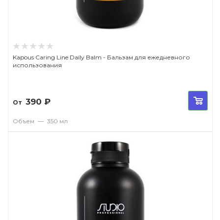
Kapous Caring Line Daily Balm - Бальзам для ежедневного
использования
390
₽
От
Объем
—
350 мл