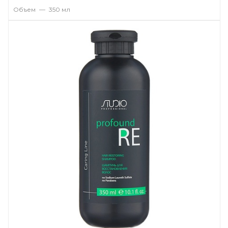
Объем
—
350 мл