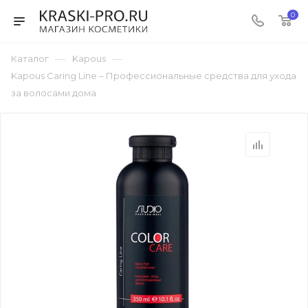
0
—
—
Каталог
Kapous
Kapous Caring Line – Профессиональные средства для ухода
за волосами дома