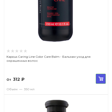
Kapous Caring Line Color Care Balm - Бальзам-уход для
окрашенных волос
312
₽
От
Объем
—
350 мл