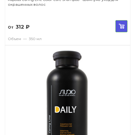
окрашенных волос
312
₽
От
Объем
—
350 мл