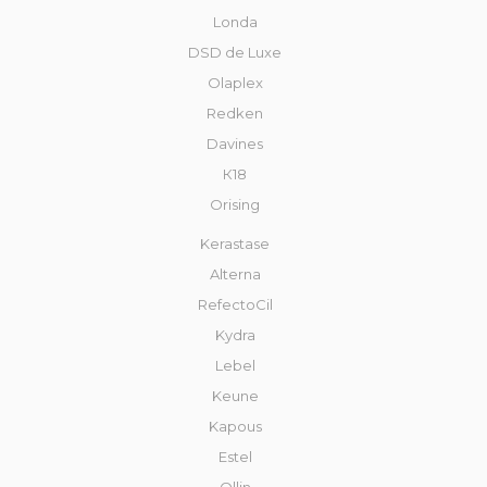
Londa
DSD de Luxe
Olaplex
Redken
Davines
К18
Orising
Kerastase
Alterna
RefectoCil
Kydra
Lebel
Keune
Kapous
Estel