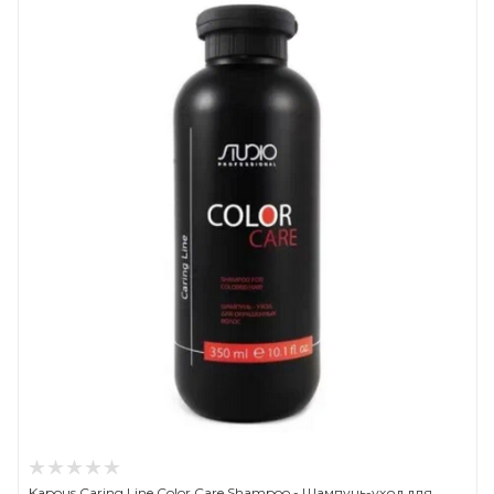
Kapous Caring Line Color Care Shampoo - Шампунь-уход для