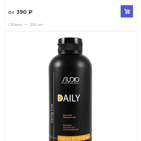
390
₽
От
Объем
—
350 мл