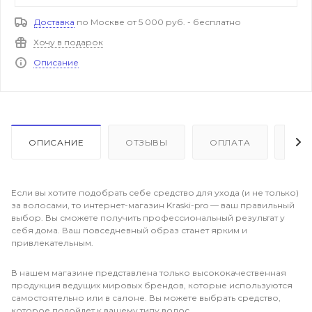
Доставка
по Москве от 5 000 руб. - бесплатно
Хочу в подарок
Описание
ОПИСАНИЕ
ОТЗЫВЫ
ОПЛАТА
ДО
Если вы хотите подобрать себе средство для ухода (и не только)
за волосами, то интернет-магазин Kraski-pro — ваш правильный
выбор. Вы сможете получить профессиональный результат у
себя дома. Ваш повседневный образ станет ярким и
привлекательным.
В нашем магазине представлена только высококачественная
продукция ведущих мировых брендов, которые используются
самостоятельно или в салоне. Вы можете выбрать средство,
которое подойдет к вашему типу волос.