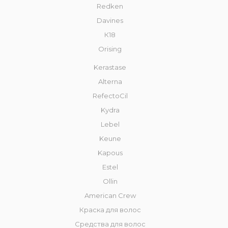
Redken
Davines
К18
Orising
Kerastase
Alterna
RefectoCil
Kydra
Lebel
Keune
Kapous
Estel
Ollin
American Crew
Краска для волос
Средства для волос