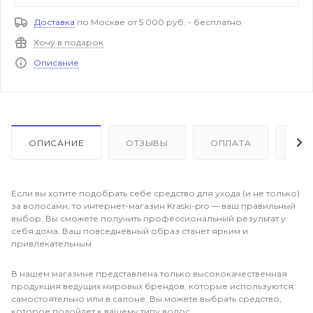
Доставка
по Москве от 5 000 руб. - бесплатно
Хочу в подарок
Описание
ОПИСАНИЕ
ОТЗЫВЫ
ОПЛАТА
ДО
Если вы хотите подобрать себе средство для ухода (и не только)
за волосами, то интернет-магазин Kraski-pro — ваш правильный
выбор. Вы сможете получить профессиональный результат у
себя дома. Ваш повседневный образ станет ярким и
привлекательным.
В нашем магазине представлена только высококачественная
продукция ведущих мировых брендов, которые используются
самостоятельно или в салоне. Вы можете выбрать средство,
которое подойдет к вашему типу волос.