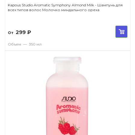
Kapous Studio Aromatic Symphony Almond Milk - Шампунь для
всех типов волос Молочко миндального ореха
299
₽
От
Объем
—
350 мл