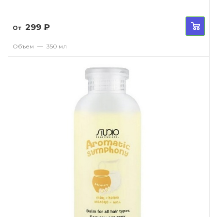
299
₽
От
Объем
—
350 мл