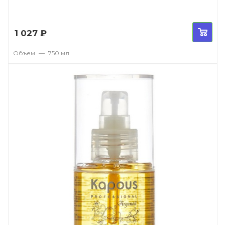
1 027
₽
Объем
—
750 мл