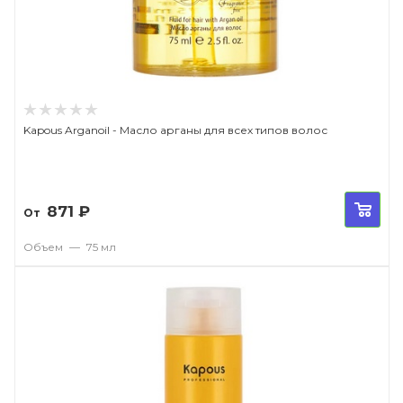
Kapous Arganoil - Масло арганы для всех типов волос
871
₽
От
Объем
—
75 мл