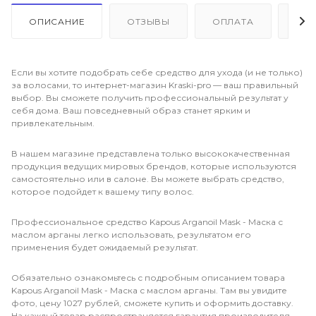
ОПИСАНИЕ
ОТЗЫВЫ
ОПЛАТА
ДО
Если вы хотите подобрать себе средство для ухода (и не только)
за волосами, то интернет-магазин Kraski-pro — ваш правильный
выбор. Вы сможете получить профессиональный результат у
себя дома. Ваш повседневный образ станет ярким и
привлекательным.
В нашем магазине представлена только высококачественная
продукция ведущих мировых брендов, которые используются
самостоятельно или в салоне. Вы можете выбрать средство,
которое подойдет к вашему типу волос.
Профессиональное средство Kapous Arganoil Mask - Маска с
маслом арганы легко использовать, результатом его
применения будет ожидаемый результат.
Обязательно ознакомьтесь с подробным описанием товара
Kapous Arganoil Mask - Маска с маслом арганы. Там вы увидите
фото, цену 1027 рублей, сможете купить и оформить доставку.
На каждый товар распространяется гарантия производителя.