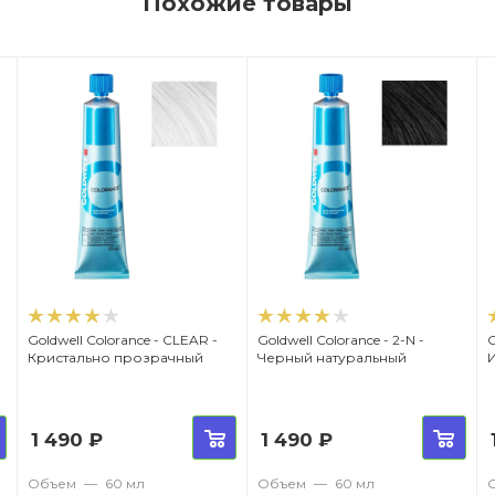
Похожие товары
Goldwell Colorance - СLEAR -
Goldwell Colorance - 2-N -
G
Кристально прозрачный
Черный натуральный
1 490
₽
1 490
₽
Объем
—
60 мл
Объем
—
60 мл