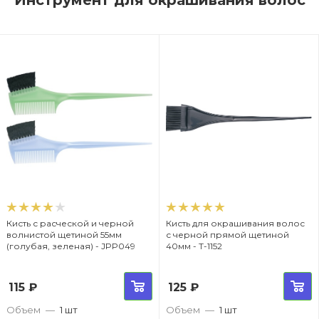
Кисть с расческой и черной
Кисть для окрашивания волос
волнистой щетиной 55мм
с черной прямой щетиной
(голубая, зеленая) - JPP049
40мм - T-1152
115
₽
125
₽
Объем
—
1 шт
Объем
—
1 шт