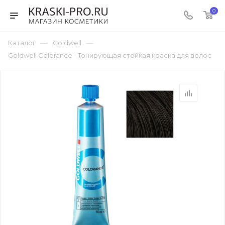
0
—
—
Каталог
Goldwell
Goldwell Colorance - Тонирующая стойкая краска для волос