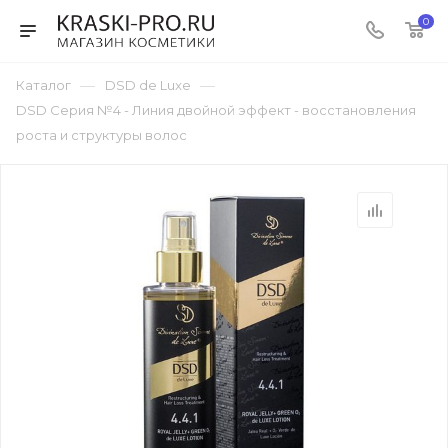
0
—
—
Каталог
DSD de Luxe
DSD Серия №4 - Линия двойной эффект - восстановления
роста и структуры волос