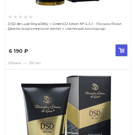
DSD de Luxe RoyalJelly + GreenO2 lotion № 4.4.1 - Лосьон Роял
Джели (королевское желе) + «зеленый кислород»
6 190
₽
Объем
—
150 мл