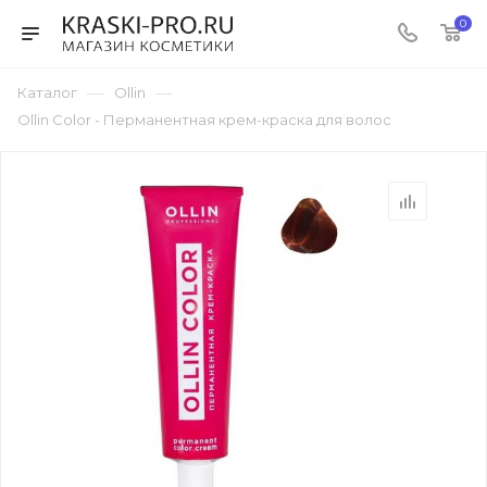
0
—
—
Каталог
Ollin
Ollin Color - Перманентная крем-краска для волос