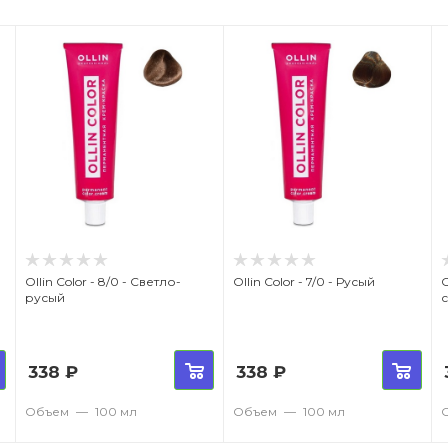
Ollin Color - 8/0 - Светло-
Ollin Color - 7/0 - Русый
Oll
русый
338
₽
338
₽
Объем
—
100 мл
Объем
—
100 мл