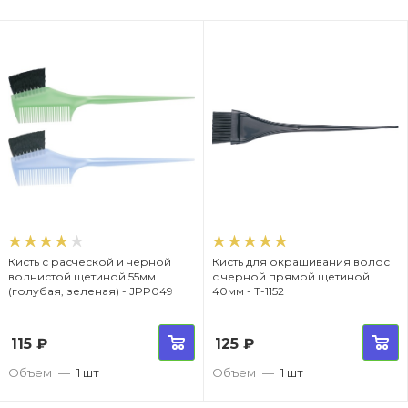
Кисть с расческой и черной
Кисть для окрашивания волос
волнистой щетиной 55мм
с черной прямой щетиной
(голубая, зеленая) - JPP049
40мм - T-1152
115
₽
125
₽
Объем
—
1 шт
Объем
—
1 шт