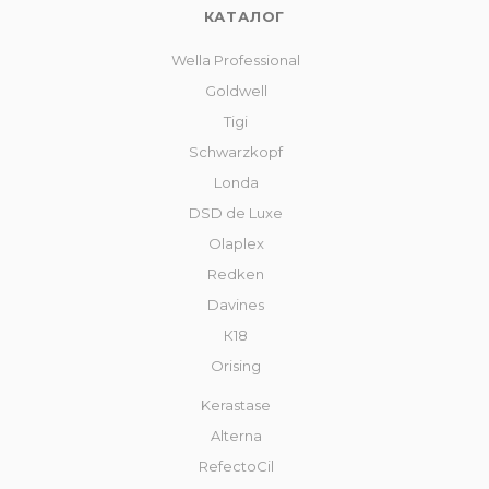
КАТАЛОГ
Wella Professional
Goldwell
Tigi
Schwarzkopf
Londa
DSD de Luxe
Olaplex
Redken
Davines
К18
Orising
Kerastase
Alterna
RefectoCil