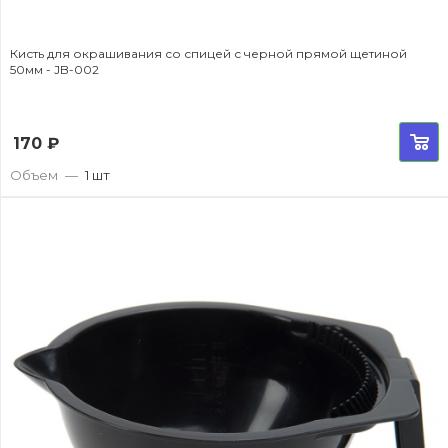
Кисть для окрашивания со спицей с черной прямой щетиной
50мм - JB-002
170
₽
Объем
—
1 шт