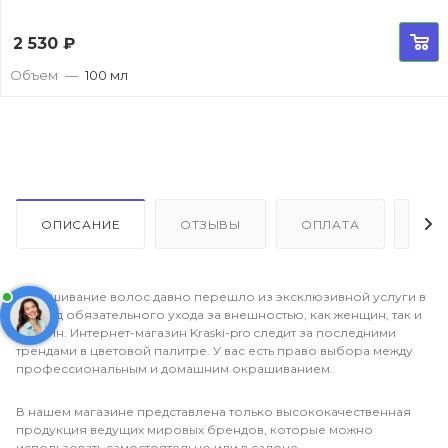
2 530
₽
Объем
—
100 мл
ОПИСАНИЕ
ОТЗЫВЫ
ОПЛАТА
ДО
Окрашивание волос давно перешло из эксклюзивной услуги в
разряд обязательного ухода за внешностью, как женщин, так и
мужчин. Интернет-магазин Kraski-pro следит за последними
трендами в цветовой палитре. У вас есть право выбора между
профессиональным и домашним окрашиванием.
В нашем магазине представлена только высококачественная
продукция ведущих мировых брендов, которые можно
использовать самостоятельно или в салоне.