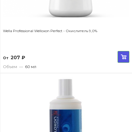
Wella Professional Welloxon Perfect - Окислитель 9,0%
207
₽
От
Объем
—
60 мл