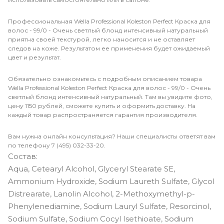
Профессиональная Wella Professional Koleston Perfect Краска для
волос - 99/0 - Очень светлый блонд интенсивный натуральный
приятна своей текстурой, легко наносится и не оставляет
следов на коже. Результатом ее применения будет ожидаемый
цвет и результат.
Обязательно ознакомьтесь с подробным описанием товара
Wella Professional Koleston Perfect Краска для волос - 99/0 - Очень
светлый блонд интенсивный натуральный. Там вы увидите фото,
цену 1150 рублей, сможете купить и оформить доставку. На
каждый товар распространяется гарантия производителя.
Вам нужна онлайн консультация? Наши специалисты ответят вам
по телефону 7 (495) 032-33-20.
Состав:
Aqua, Cetearyl Alcohol, Glyceryl Stearate SE,
Ammonium Hydroxide, Sodium Laureth Sulfate, Glycol
Distrearate, Lanolin Alcohol, 2-Methoxymethyl-p-
Phenylenediamine, Sodium Lauryl Sulfate, Resorcinol,
Sodium Sulfate, Sodium Cocyl Isethioate, Sodium