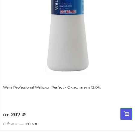
Wella Professional Welloxon Perfect - Окислитель 12,0%
207
₽
От
Объем
—
60 мл