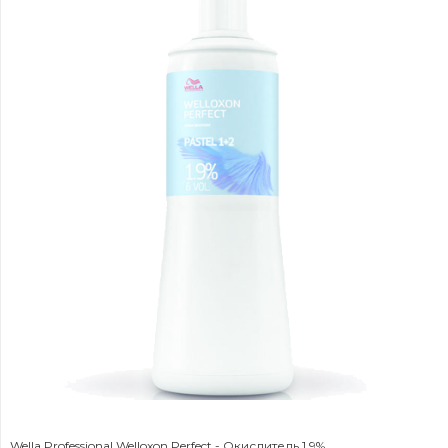
Wella Professional Welloxon Perfect - Окислитель 1,9%