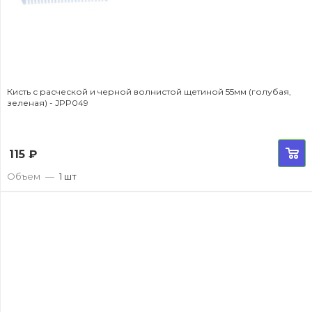
Кисть с расческой и черной волнистой щетиной 55мм (голубая,
зеленая) - JPP049
115
₽
Объем
—
1 шт