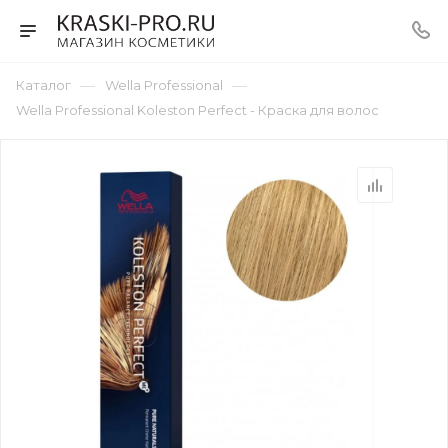
—
—
Каталог
Wella Professional
Wella Professional Koleston Perfect - Краска для волос