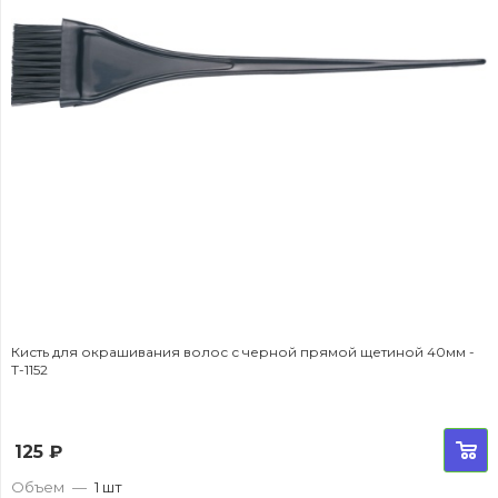
Кисть для окрашивания волос с черной прямой щетиной 40мм -
T-1152
125
₽
Объем
—
1 шт