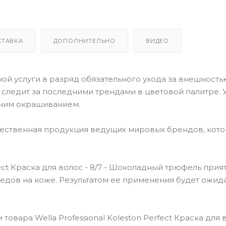
СТАВКА
ДОПОЛНИТЕЛЬНО
ВИДЕО
й услуги в разряд обязательного ухода за внешностью
o следит за последними трендами в цветовой палитре. У
ним окрашиванием.
чественная продукция ведущих мировых брендов, кот
ect Краска для волос - 8/7 - Шоколадный трюфель прия
следов на коже. Результатом ее применения будет ожи
вара Wella Professional Koleston Perfect Краска для в