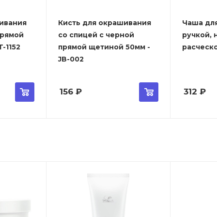
ивания
Кисть для окрашивания
Чаша дл
прямой
со спицей с черной
ручкой, 
-1152
прямой щетиной 50мм -
расческо
JB-002
156
₽
312
₽