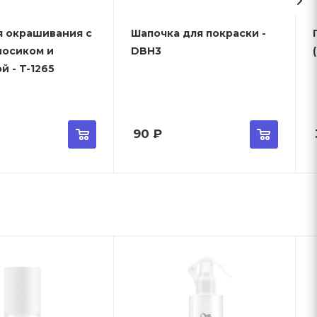
я окрашивания с
Шапочка для покраски -
носиком и
DBH3
й - T-1265
90
₽