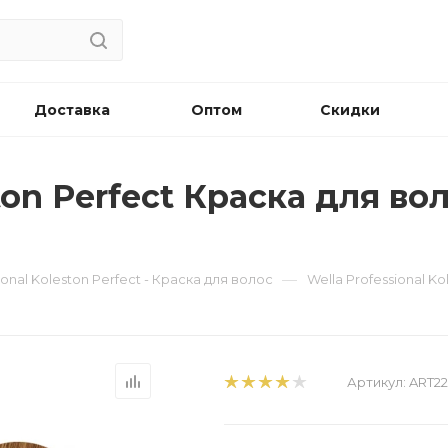
Доставка
Оптом
Скидки
ton Perfect Краска для воло
—
ional Koleston Perfect - Краска для волос
Wella Professional K
Артикул:
ART2