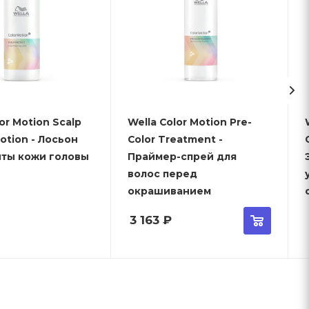
or Motion Scalp
Wella Color Motion Pre-
Lotion - Лосьон
Color Treatment -
иты кожи головы
Праймер-спрей для
волос перед
окрашиванием
3 163
₽