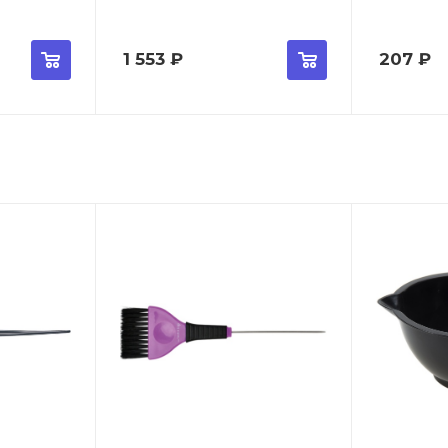
1 553
₽
207
₽