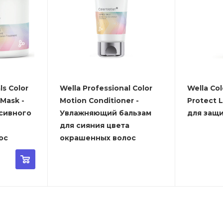
ls Color
Wella Professional Color
Wella Col
 Mask -
Motion Conditioner -
Protect 
сивного
Увлажняющий бальзам
для защ
для сияния цвета
ос
окрашенных волос