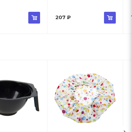
207
₽