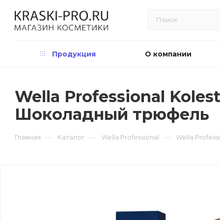
Продукция
О компании
Wella Professional Koles
Шоколадный трюфель
—
—
—
Главная
Каталог
Wella Professional
Wella Profess