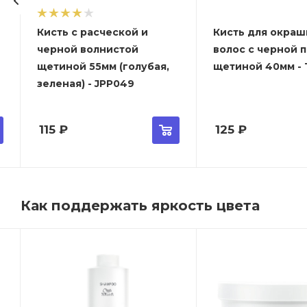
Кисть с расческой и
Кисть для окраш
черной волнистой
волос с черной 
щетиной 55мм (голубая,
щетиной 40мм - T
зеленая) - JPP049
115
₽
125
₽
Как поддержать яркость цвета