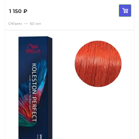
1 150
₽
Объем
—
60 мл