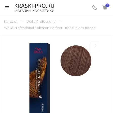
0
—
—
Каталог
Wella Professional
Wella Professional Koleston Perfect - Краска для волос