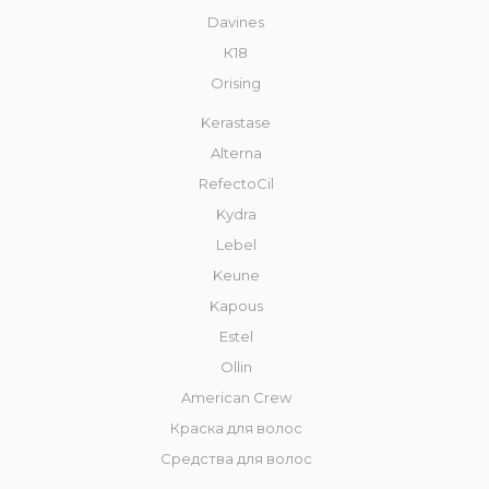
Davines
К18
Orising
Kerastase
Alterna
RefectoCil
Kydra
Lebel
Keune
Kapous
Estel
Ollin
American Crew
Краска для волос
Средства для волос