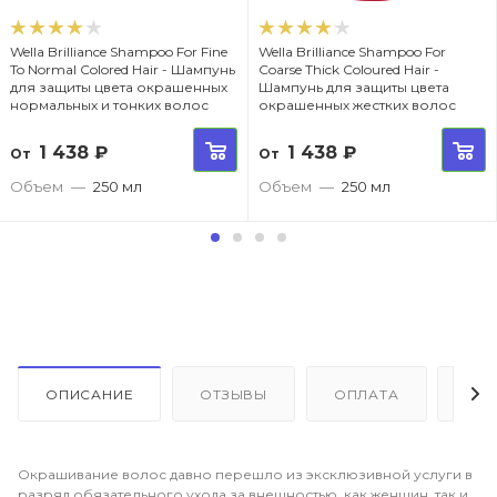
Wella Brilliance Shampoo For Fine
Wella Brilliance Shampoo For
To Normal Colored Hair - Шампунь
Coarse Thick Coloured Hair -
для защиты цвета окрашенных
Шампунь для защиты цвета
нормальных и тонких волос
окрашенных жестких волос
1 438
₽
1 438
₽
От
От
Объем
—
250 мл
Объем
—
250 мл
ОПИСАНИЕ
ОТЗЫВЫ
ОПЛАТА
ДО
Окрашивание волос давно перешло из эксклюзивной услуги в
разряд обязательного ухода за внешностью, как женщин, так и