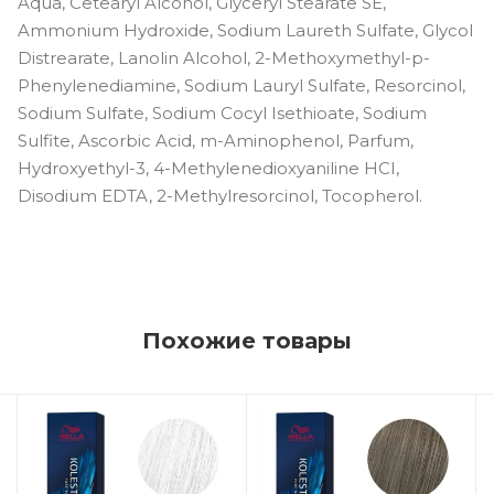
Aqua, Cetearyl Alcohol, Glyceryl Stearate SE,
Ammonium Hydroxide, Sodium Laureth Sulfate, Glycol
Distrearate, Lanolin Alcohol, 2-Methoxymethyl-p-
Phenylenediamine, Sodium Lauryl Sulfate, Resorcinol,
Sodium Sulfate, Sodium Cocyl Isethioate, Sodium
Sulfite, Ascorbic Acid, m-Aminophenol, Parfum,
Hydroxyethyl-3, 4-Methylenedioxyaniline HCI,
Disodium EDTA, 2-Methylresorcinol, Tocopherol.
Похожие товары