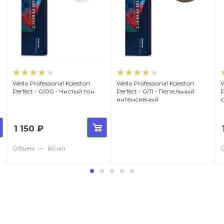
Wella Professional Koleston
Wella Professional Koleston
W
Perfect - 0/00 - Чистый тон
Perfect - 0/11 - Пепельный
Per
интенсивный
1 150
₽
Объем
—
60 мл