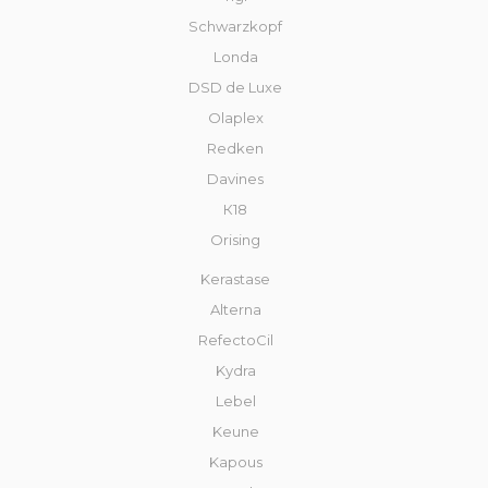
Schwarzkopf
Londa
DSD de Luxe
Olaplex
Redken
Davines
К18
Orising
Kerastase
Alterna
RefectoCil
Kydra
Lebel
Keune
Kapous