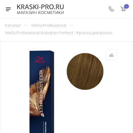
0
—
—
Каталог
Wella Professional
Wella Professional Koleston Perfect - Краска для волос