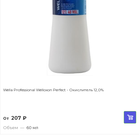
Wella Professional Welloxon Perfect - Окислитель 12,0%
207
₽
От
Объем
—
60 мл