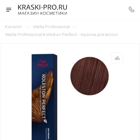
—
—
Каталог
Wella Professional
Wella Professional Koleston Perfect - Краска для волос