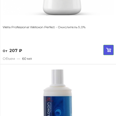
Wella Professional Welloxon Perfect - Окислитель 9,0%
207
₽
От
Объем
—
60 мл