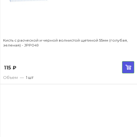
Кисть с расческой и черной волнистой щетиной 55мм (голубая,
зеленая) - JPP049
115
₽
Объем
—
1 шт