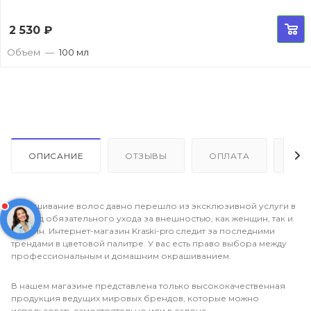
2 530
₽
Объем
—
100 мл
ОПИСАНИЕ
ОТЗЫВЫ
ОПЛАТА
ДО
Окрашивание волос давно перешло из эксклюзивной услуги в
разряд обязательного ухода за внешностью, как женщин, так и
мужчин. Интернет-магазин Kraski-pro следит за последними
трендами в цветовой палитре. У вас есть право выбора между
профессиональным и домашним окрашиванием.
В нашем магазине представлена только высококачественная
продукция ведущих мировых брендов, которые можно
использовать самостоятельно или в салоне.