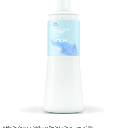
Wella Professional Welloxon Perfect - Окислитель 1,9%