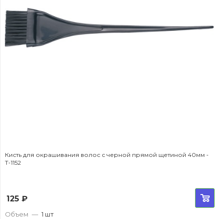
Кисть для окрашивания волос с черной прямой щетиной 40мм -
T-1152
125
₽
Объем
—
1 шт