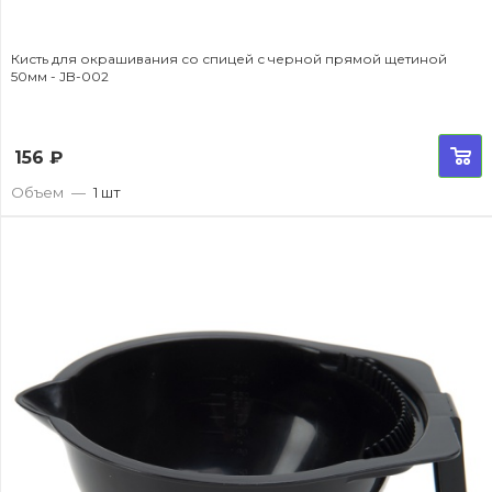
Кисть для окрашивания со спицей с черной прямой щетиной
50мм - JB-002
156
₽
Объем
—
1 шт