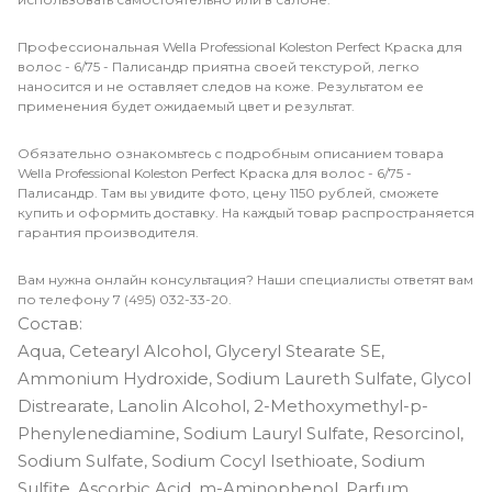
Профессиональная Wella Professional Koleston Perfect Краска для
волос - 6/75 - Палисандр приятна своей текстурой, легко
наносится и не оставляет следов на коже. Результатом ее
применения будет ожидаемый цвет и результат.
Обязательно ознакомьтесь с подробным описанием товара
Wella Professional Koleston Perfect Краска для волос - 6/75 -
Палисандр. Там вы увидите фото, цену 1150 рублей, сможете
купить и оформить доставку. На каждый товар распространяется
гарантия производителя.
Вам нужна онлайн консультация? Наши специалисты ответят вам
по телефону 7 (495) 032-33-20.
Состав:
Aqua, Cetearyl Alcohol, Glyceryl Stearate SE,
Ammonium Hydroxide, Sodium Laureth Sulfate, Glycol
Distrearate, Lanolin Alcohol, 2-Methoxymethyl-p-
Phenylenediamine, Sodium Lauryl Sulfate, Resorcinol,
Sodium Sulfate, Sodium Cocyl Isethioate, Sodium
Sulfite, Ascorbic Acid, m-Aminophenol, Parfum,