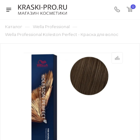
0
—
—
Каталог
Wella Professional
Wella Professional Koleston Perfect - Краска для волос