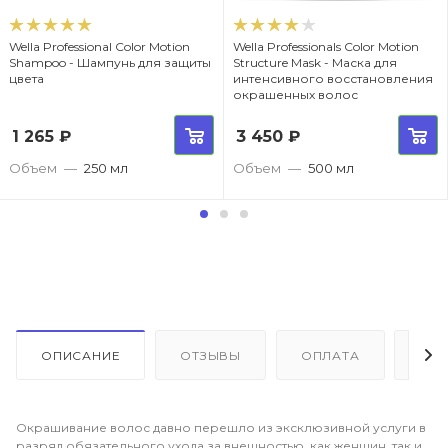
Wella Professional Color Motion
Wella Professionals Color Motion
Shampoo - Шампунь для защиты
Structure Mask - Маска для
цвета
интенсивного восстановления
окрашенных волос
1 265
₽
3 450
₽
Объем
—
250 мл
Объем
—
500 мл
ОПИСАНИЕ
ОТЗЫВЫ
ОПЛАТА
ДО
Окрашивание волос давно перешло из эксклюзивной услуги в
разряд обязательного ухода за внешностью, как женщин, так и