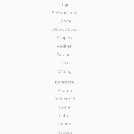
Tigi
Schwarzkopf
Londa
DSD de Luxe
Olaplex
Redken
Davines
К18
Orising
Kerastase
Alterna
RefectoCil
Kydra
Lebel
Keune
Kapous