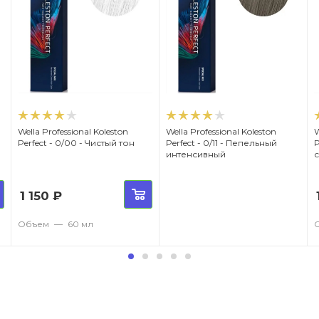
Wella Professional Koleston
Wella Professional Koleston
W
Perfect - 0/00 - Чистый тон
Perfect - 0/11 - Пепельный
Per
интенсивный
1 150
₽
Объем
—
60 мл