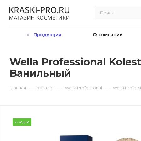
Продукция
О компании
Wella Professional Koles
Ванильный
—
—
—
Главная
Каталог
Wella Professional
Wella Profess
Скидки