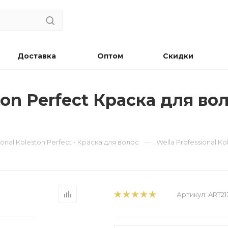
Доставка
Оптом
Скидки
ton Perfect Краска для воло
—
ional Koleston Perfect - Краска для волос
Wella Professional Ko
Артикул:
ART21