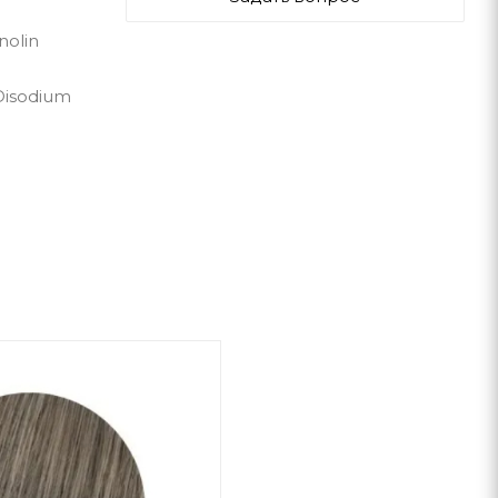
nolin
 Disodium