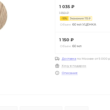
1 035
₽
1 150
₽
-
10
%
Экономия
115
₽
60 мл УЦЕНКА
Объем:
1 150
₽
60 мл
Объем:
Доставка
по Москве от 5 000 р
Хочу в подарок
Описание