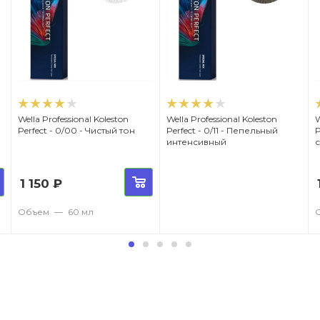
Wella Professional Koleston
Wella Professional Koleston
W
Perfect - 0/00 - Чистый тон
Perfect - 0/11 - Пепельный
Per
интенсивный
1 150
₽
Объем
—
60 мл