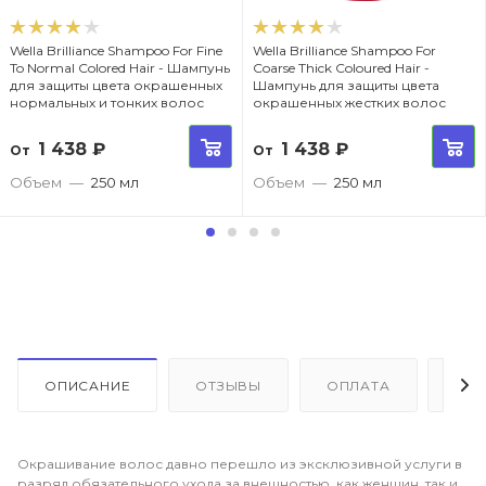
Wella Brilliance Shampoo For Fine
Wella Brilliance Shampoo For
To Normal Colored Hair - Шампунь
Coarse Thick Coloured Hair -
для защиты цвета окрашенных
Шампунь для защиты цвета
нормальных и тонких волос
окрашенных жестких волос
1 438
₽
1 438
₽
От
От
Объем
—
250 мл
Объем
—
250 мл
ОПИСАНИЕ
ОТЗЫВЫ
ОПЛАТА
ДО
Окрашивание волос давно перешло из эксклюзивной услуги в
разряд обязательного ухода за внешностью, как женщин, так и