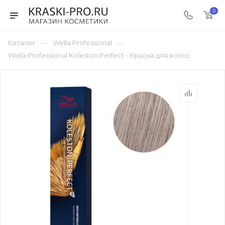
0
—
—
Каталог
Wella Professional
Wella Professional Koleston Perfect - Краска для волос