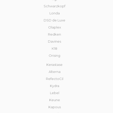
Schwarzkopf
Londa
DSD de Luxe
Olaplex
Redken
Davines
К18
Orising
Kerastase
Alterna
RefectoCil
Kydra
Lebel
Keune
Kapous