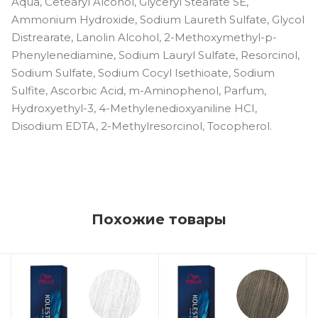
Aqua, Cetearyl Alcohol, Glyceryl Stearate SE,
Ammonium Hydroxide, Sodium Laureth Sulfate, Glycol
Distrearate, Lanolin Alcohol, 2-Methoxymethyl-p-
Phenylenediamine, Sodium Lauryl Sulfate, Resorcinol,
Sodium Sulfate, Sodium Cocyl Isethioate, Sodium
Sulfite, Ascorbic Acid, m-Aminophenol, Parfum,
Hydroxyethyl-3, 4-Methylenedioxyaniline HCI,
Disodium EDTA, 2-Methylresorcinol, Tocopherol.
Похожие товары