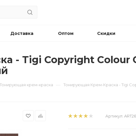
Доставка
Оптом
Скидки
- Tigi Copyright Сolour G
ый
—
s - Тонирующая крем-краска
Тонирующая Крем-Краска - Tigi Cop
Артикул:
ART28