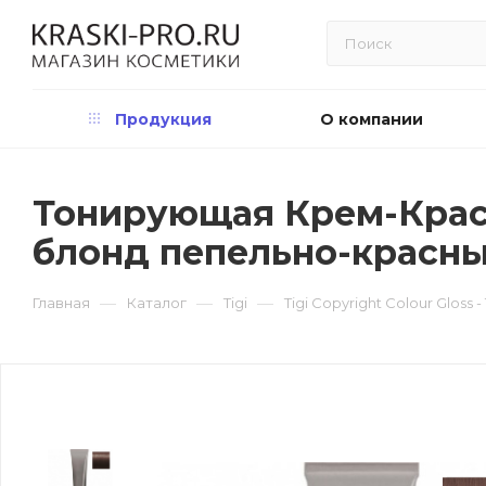
Продукция
О компании
Тонирующая Крем-Краска 
блонд пепельно-красн
—
—
—
Главная
Каталог
Tigi
Tigi Copyright Сolour Glos