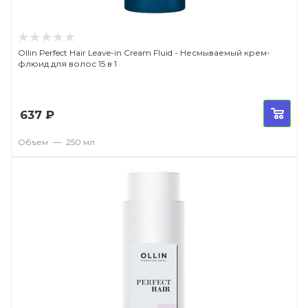
Ollin Perfect Hair Leave-in Cream Fluid - Несмываемый крем-
флюид для волос 15 в 1
637
₽
Объем
—
250 мл