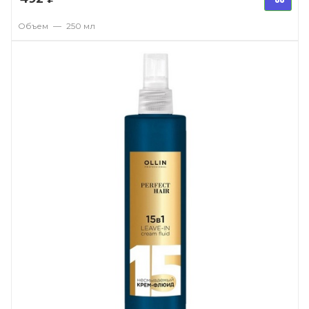
Объем
—
250 мл