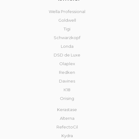
Wella Professional
Goldwell
Tigi
Schwarzkopf
Londa
DSD de Luxe
Olaplex
Redken
Davines
К18
Orising
Kerastase
Alterna
RefectoCil
Kydra