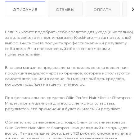
ОПИСАНИЕ
ОТЗЫВЫ
ОПЛАТА
ДО
Если вы хотите подобрать себе средство для ухода (и не только)
за волосами, то интернет-магазин Kraski-pro — ваш правильный
выбор. Вы сможете получить профессиональный результат у
себя дома. Ваш повседневный образ станет ярким и
привлекательным.
В нашем магазине представлена только высококачественная
продукция ведущих мировых брендов, которые используются
самостоятельно или в салоне. Вы можете выбрать средство,
которое подойдет к вашему типу волос.
Профессиональное средство Ollin Perfect Hair Micellar Shampoo -
Мицеллярный шампунь для волос легко использовать,
результатом его применения будет ожидаемый результат.
Обязательно ознакомьтесь с подробным описанием товара
Ollin Perfect Hair Micellar Shampoo - Мицеллярный шампунь для
волос . Там вы увидите фото, цену 721 рублей, сможете купить и
оформить доставку. На каждый товар распространяется