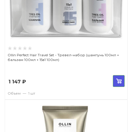
Ollin Perfect Hair Travel Set - Тревел-набор (шампунь 100мл +
бальзам 100мл + 15в1 100мл)
1 147
₽
Объем
—
1 шт