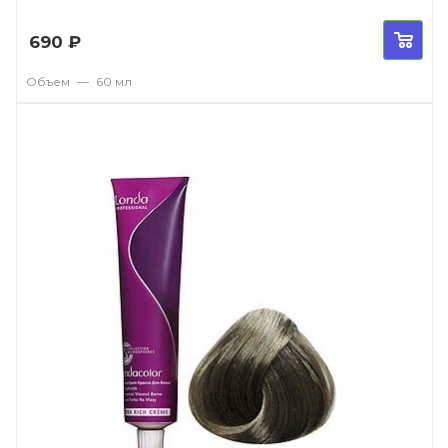
690
₽
Объем
—
60 мл