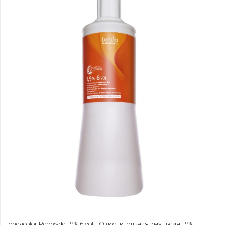
Londacolor Peroxyde 1,9% 6 vol - Окислительная эмульсия 1,9%