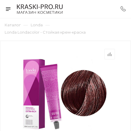
—
—
Каталог
Londa
Londa Londacolor - Стойкая крем-краска