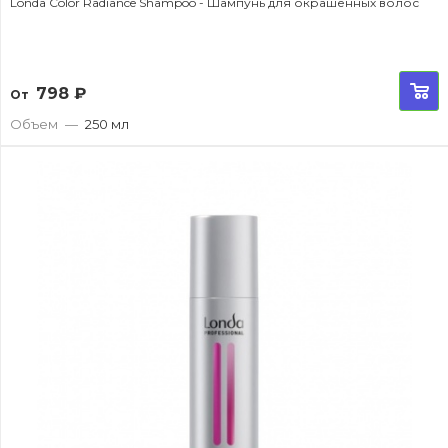
Londa Color Radiance Shampoo - Шампунь для окрашенных волос
798
₽
От
Объем
—
250 мл