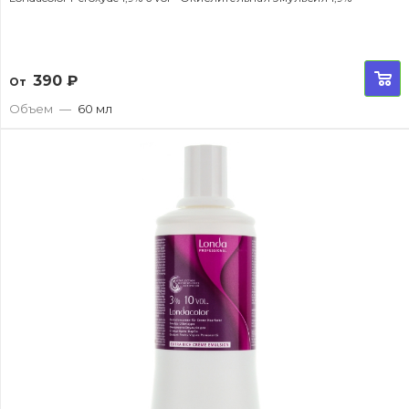
390
₽
От
Объем
—
60 мл