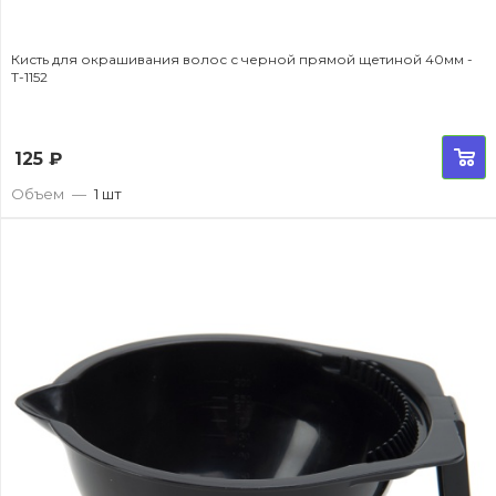
Кисть для окрашивания волос с черной прямой щетиной 40мм -
T-1152
125
₽
Объем
—
1 шт