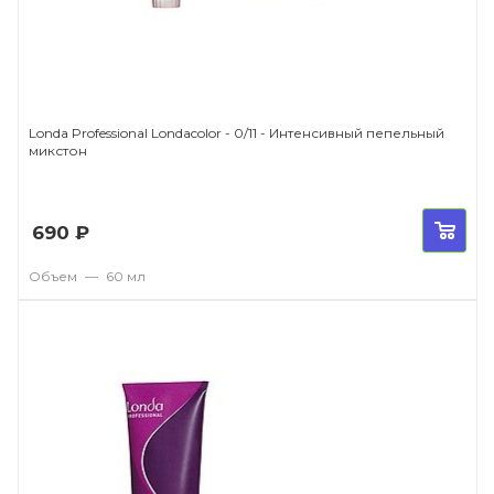
Londa Professional Londacolor - 0/11 - Интенсивный пепельный
микстон
690
₽
Объем
—
60 мл