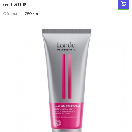
1 311
₽
От
Объем
—
250 мл