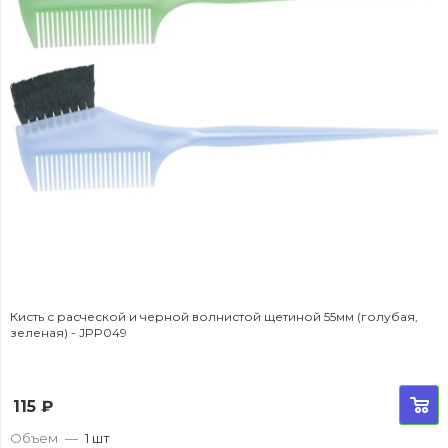
Кисть с расческой и черной волнистой щетиной 55мм (голубая,
зеленая) - JPP049
115
₽
Объем
—
1 шт