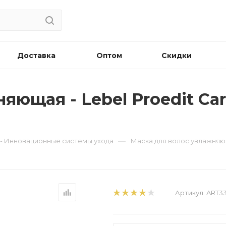
Доставка
Оптом
Скидки
ющая - Lebel Proedit Care
—
s - Инновационные системы ухода
Маска для волос увлажняющая
Артикул:
ART3