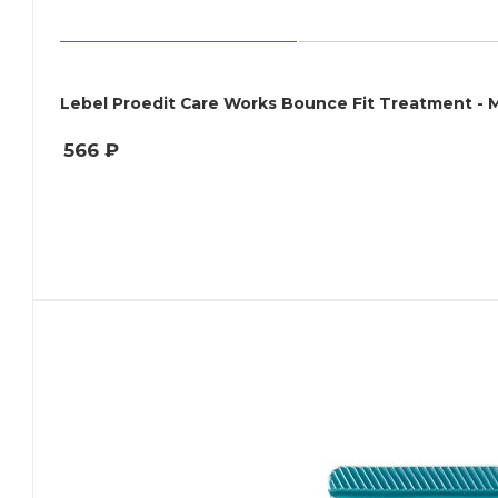
Lebel
566
₽