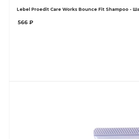
Lebel Pro
566
₽