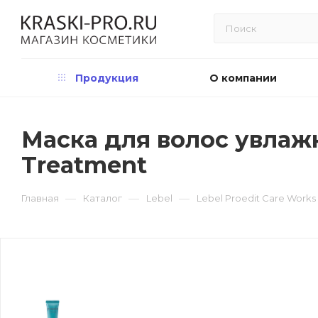
Продукция
О компании
Маска для волос увлажня
Treatment
—
—
—
Главная
Каталог
Lebel
Lebel Proedit Care Work