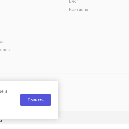
Блог
Контакты
лос
волос
ше и
Принять
и