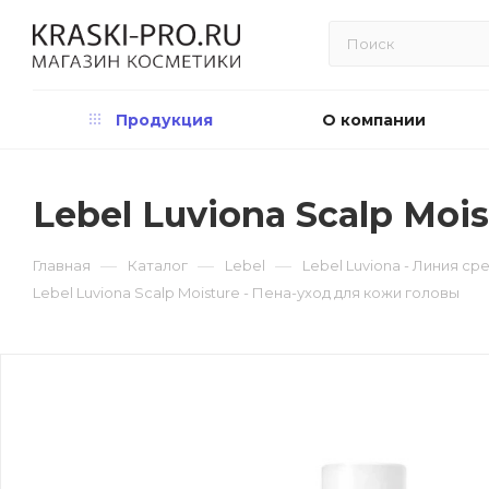
Продукция
О компании
Lebel Luviona Scalp Moi
—
—
—
Главная
Каталог
Lebel
Lebel Luviona - Линия с
Lebel Luviona Scalp Moisture - Пена-уход для кожи головы