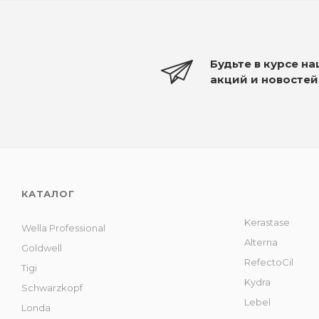
Будьте в курсе н
акций и новостей
КАТАЛОГ
Kerastase
Wella Professional
Alterna
Goldwell
RefectoCil
Tigi
Kydra
Schwarzkopf
Lebel
Londa