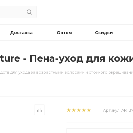
Доставка
Оптом
Скидки
sture - Пена-уход для кож
редств для ухода за возрастными волосами и стойкого окрашиван
Артикул:
ART3