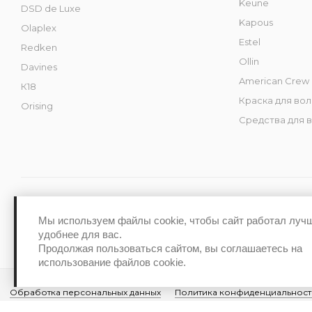
Keune
DSD de Luxe
Kapous
Olaplex
Estel
Redken
Ollin
Davines
American Crew
К18
Краска для во
Orising
Средства для 
Мы используем файлы cookie, чтобы сайт работал луч
Интернет-магазин косметики Kraski-Pro 2026 ©
удобнее для вас.
Продолжая пользоваться сайтом, вы соглашаетесь на
использование файлов cookie.
Обработка персональных данных
Политика конфиденциальност