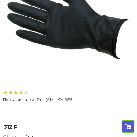
Перчатки латекс, 2 шт (S,M) - CA-9515
312
₽
Объем
—
1 шт