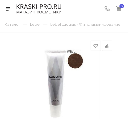
0
—
—
Каталог
Lebel
Lebel Luquias - Фитоламинирование