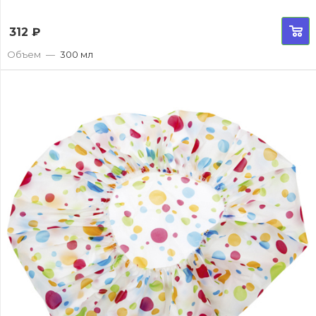
312
₽
Объем
—
300 мл