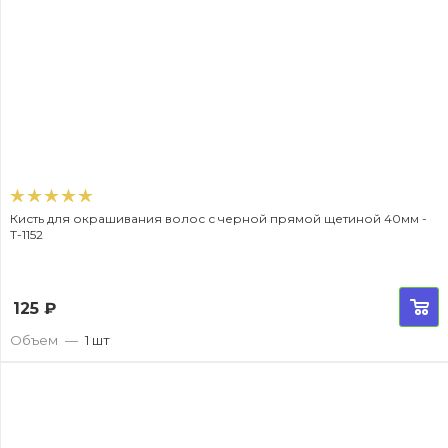
Кисть для окрашивания волос с черной прямой щетиной 40мм -
T-1152
125
₽
Объем
—
1 шт