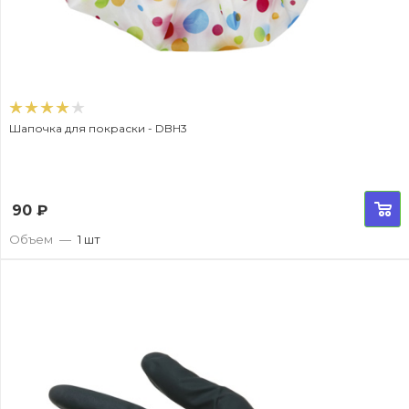
Шапочка для покраски - DBH3
90
₽
Объем
—
1 шт