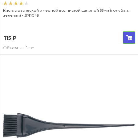
Кисть с расческой и черной волнистой щетиной 55мм (голубая,
зеленая) - JPP049
115
₽
Объем
—
1 шт