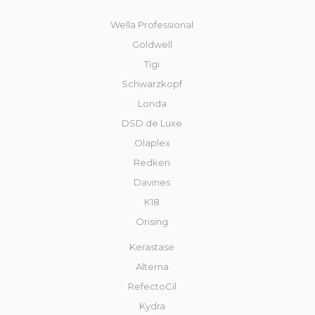
Wella Professional
Goldwell
Tigi
Schwarzkopf
Londa
DSD de Luxe
Olaplex
Redken
Davines
К18
Orising
Kerastase
Alterna
RefectoCil
Kydra