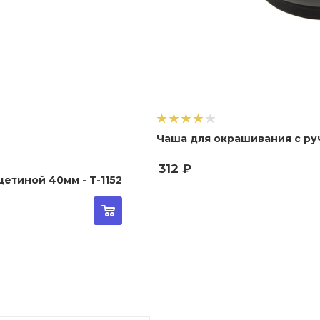
Чаша для окрашивания с руч
312
₽
етиной 40мм - T-1152