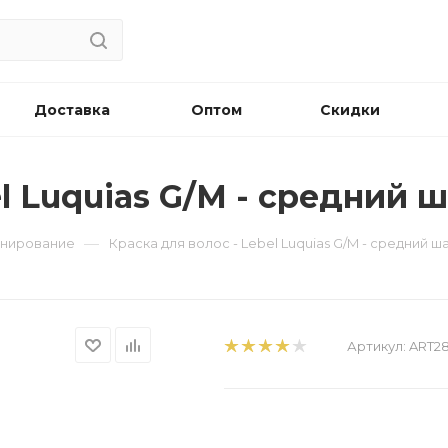
Доставка
Оптом
Скидки
el Luquias G/M - средний 
—
минирование
Краска для волос - Lebel Luquias G/M - средний 
Артикул:
ART2