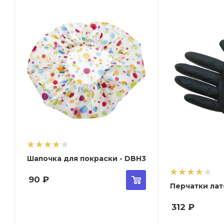
Шапочка для покраски - DBH3
90
₽
Перчатки лате
312
₽