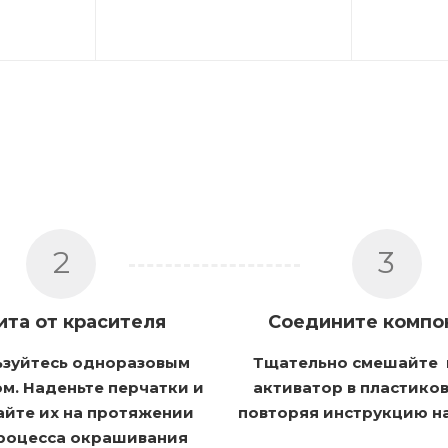
2
3
ита от красителя
Соедините компо
ьзуйтесь одноразовым
Тщательно смешайте 
м. Наденьте перчатки и
активатор в пластико
айте их на протяжении
повторяя инструкцию н
процесса окрашивания