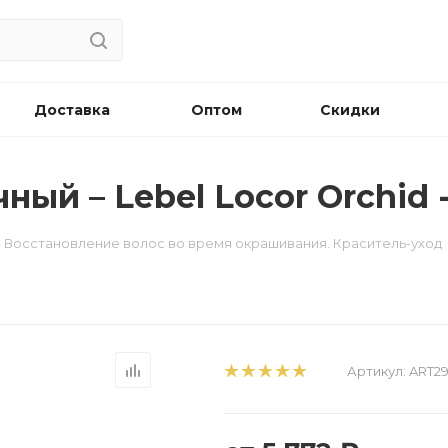
Доставка
Оптом
Скидки
ный – Lebel Locor Orchid 
 - Восстановление волос во время окрашивания. Краситель-уход
Артикул:
ART29