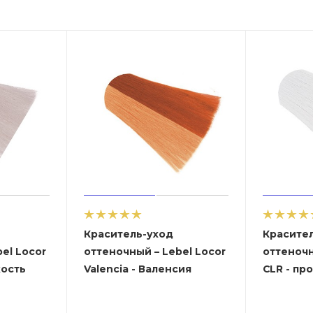
Краситель-уход
Красите
el Locor
оттеночный – Lebel Locor
оттеночн
кость
Valencia - Валенсия
CLR - пр