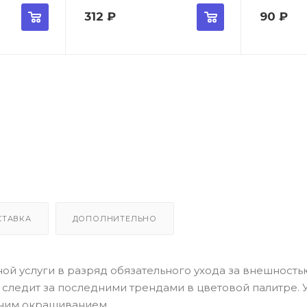
312
₽
90
₽
СТАВКА
ДОПОЛНИТЕЛЬНО
й услуги в разряд обязательного ухода за внешностью
o следит за последними трендами в цветовой палитре. У
ним окрашиванием.