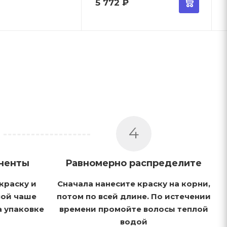
5 772
₽
4
ненты
Равномерно распределите
краску и
Сначала нанесите краску на корни,
вой чаше
потом по всей длине. По истечении
а упаковке
времени промойте волосы теплой
водой