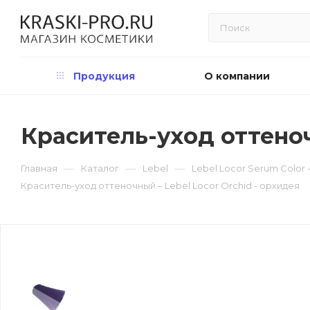
Продукция
О компании
Краситель-уход оттеноч
—
—
—
Главная
Каталог
Lebel
Lebel Locor Serum Color
Краситель-уход оттеночный – Lebel Locor Orchid - орхидея