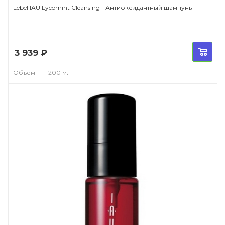
Lebel IAU Lycomint Сleansing - Антиоксидантный шампунь
3 939
₽
Объем
—
200 мл