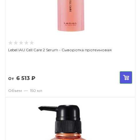
Lebel IAU Cell Care 2 Serum - Сыворотка протеиновая
6 513
₽
От
Объем
—
150 мл