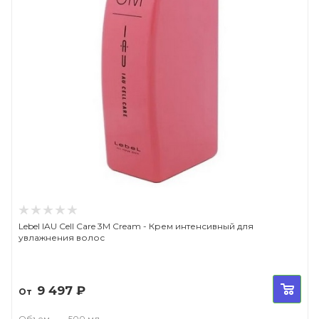
Lebel IAU Cell Care 3M Cream - Крем интенсивный для
увлажнения волос
9 497
₽
От
Объем
—
500 мл