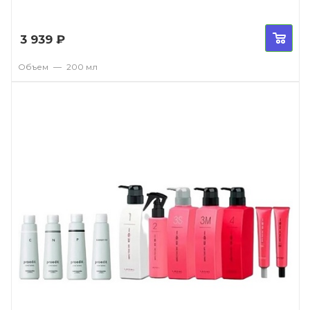
3 939
₽
Объем
—
200 мл