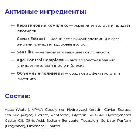
Активные ингредиенты:
Кератиновый комплекс
— укрепляет волосы и придаёт
плотность.
Caviar Extract
— насыщает аминокислотами и омега-
жирами, улучшает здоровье волос.
Seasilk®
— увлажняет и защищает от ломкости.
Age-Control Complex®
— антивозрастная защита,
улучшение эластичности и блеска.
Объёмные полимеры
— создают эффект густоты и
лифтинга.
Состав:
Aqua (Water), VP/VA Copolymer, Hydrolyzed Keratin, Caviar Extract,
Sea Silk (Algae) Extract, Panthenol, Glycerin, PEG-40 Hydrogenated
Castor Oil, Citric Acid, Sodium Benzoate, Potassium Sorbate, Parfum
(Fragrance), Limonene, Linalool.