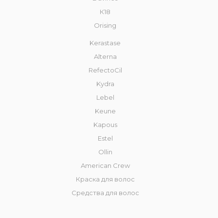
К18
Orising
Kerastase
Alterna
RefectoCil
Kydra
Lebel
Keune
Kapous
Estel
Ollin
American Crew
Краска для волос
Средства для волос