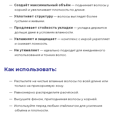
Создаёт максимальный объём
— поднимает волосы у
корней и увеличивает плотность по длине.
Уплотняет структуру
— волосы выглядят более
густыми и живыми.
Продлевает стойкость укладки
— укладка держится
дольше даже в условиях влажности.
Увлажняет и защищает
— комплекс с икрой укрепляет
и снижает ломкость.
Не утяжеляет
— идеально подходит для ежедневного
использования и тонких волос.
Как использовать:
Распылите на чистые влажные волосы по всей длине или
только на прикорневую зону.
Равномерно распределите расчёской.
Высушите феном, приподнимая волосы у корней.
Используйте перед любым стайлингом для усиления
объёма и плотности.