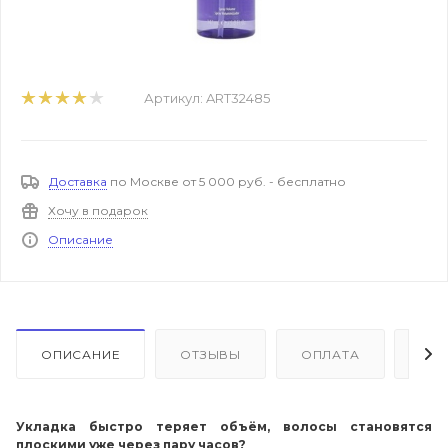
Артикул:
ART32485
Доставка
по Москве от 5 000 руб. - бесплатно
Хочу в подарок
Описание
ОПИСАНИЕ
ОТЗЫВЫ
ОПЛАТА
ДО
Укладка быстро теряет объём, волосы становятся
плоскими уже через пару часов?