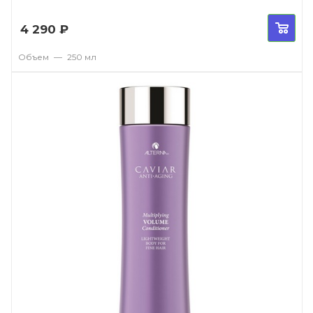
4 290
₽
Объем
—
250 мл