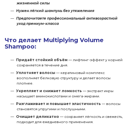
жизненной силы
Нужен лёгкий шампунь без утяжеления
Предпочитаете профессиональный антивозрастной
уход премиум-класса
Что делает Multiplying Volume
Shampoo:
Придаёт стойкий объём
— лифтинг-эффект у корней
сохраняется в течение дня.
Уплотняет волосы
— кератиновый комплекс
восполняет белковую структуру и делает волосы
плотнее.
Укрепляет и снижает ломкость
— экстракт икры
насыщает аминокислотами и омега-жирами.
Разглаживает и повышает эластичность
— волосы
становятся упругими и послушными.
Очищает деликатно
— сохраняет лёгкость и свежесть,
подходит для ежедневного применения.