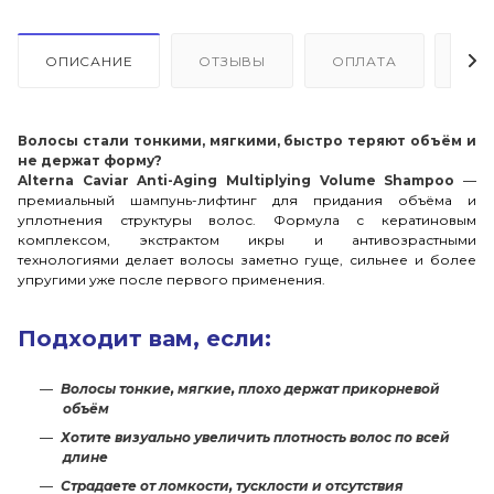
ОПИСАНИЕ
ОТЗЫВЫ
ОПЛАТА
ДО
Волосы стали тонкими, мягкими, быстро теряют объём и
не держат форму?
Alterna Caviar Anti-Aging Multiplying Volume Shampoo
—
премиальный шампунь-лифтинг для придания объёма и
уплотнения структуры волос. Формула с кератиновым
комплексом, экстрактом икры и антивозрастными
технологиями делает волосы заметно гуще, сильнее и более
упругими уже после первого применения.
Подходит вам, если:
Волосы тонкие, мягкие, плохо держат прикорневой
объём
Хотите визуально увеличить плотность волос по всей
длине
Страдаете от ломкости, тусклости и отсутствия