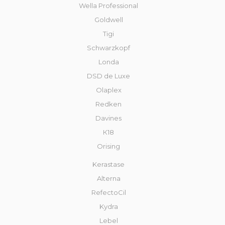
Wella Professional
Goldwell
Tigi
Schwarzkopf
Londa
DSD de Luxe
Olaplex
Redken
Davines
К18
Orising
Kerastase
Alterna
RefectoCil
Kydra
Lebel