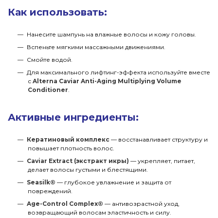
Как использовать:
Нанесите шампунь на влажные волосы и кожу головы.
Вспеньте мягкими массажными движениями.
Смойте водой.
Для максимального лифтинг-эффекта используйте вместе
с
Alterna Caviar Anti-Aging Multiplying Volume
Conditioner
.
Активные ингредиенты:
Кератиновый комплекс
— восстанавливает структуру и
повышает плотность волос.
Caviar Extract (экстракт икры)
— укрепляет, питает,
делает волосы густыми и блестящими.
Seasilk®
— глубокое увлажнение и защита от
повреждений.
Age-Control Complex®
— антивозрастной уход,
возвращающий волосам эластичность и силу.